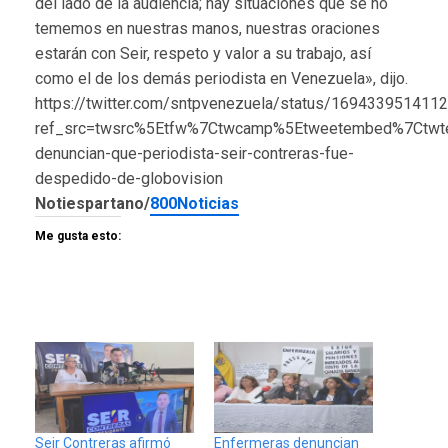
del lado de la audiencia; hay situaciones que se no
tememos en nuestras manos, nuestras oraciones
estarán con Seir, respeto y valor a su trabajo, así
como el de los demás periodista en Venezuela», dijo.
https://twitter.com/sntpvenezuela/status/169433951411
ref_src=twsrc%5Etfw%7Ctwcamp%5Etweetembed%7Ctwt
denuncian-que-periodista-seir-contreras-fue-
despedido-de-globovision
Notiespartano/
800Noticias
Me gusta esto:
Seir Contreras afirmó
Enfermeras denuncian