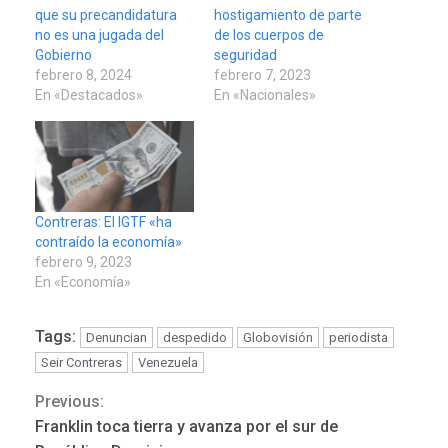
que su precandidatura
hostigamiento de parte
no es una jugada del
de los cuerpos de
Gobierno
seguridad
febrero 8, 2024
febrero 7, 2023
En «Destacados»
En «Nacionales»
Contreras: El IGTF «ha
contraído la economía»
febrero 9, 2023
En «Economía»
POLÍTICA
TITULARES
ÚLTIMA HORA
ONGs piden a CIDH
Tags:
Denuncian
despedido
Globovisión
periodista
monitorear proceso de
Seir Contreras
Venezuela
3
diálogo en Venezuela
Previous:
Continue
Franklin toca tierra y avanza por el sur de
POLÍTICA
TITULARES
ÚLTIMA HORA