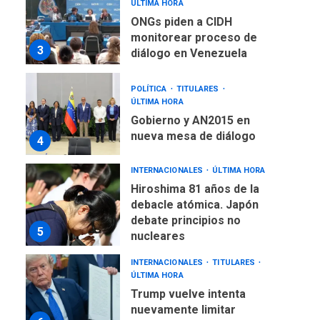
ÚLTIMA HORA
Gobierno y AN2015 en
nueva mesa de diálogo
4
INTERNACIONALES
ÚLTIMA HORA
Hiroshima 81 años de la
debacle atómica. Japón
debate principios no
5
nucleares
INTERNACIONALES
TITULARES
ÚLTIMA HORA
Trump vuelve intenta
nuevamente limitar
6
ciudadanía por nacimiento
GUERRA EN EL MUNDO
TITULARES
ÚLTIMA HORA
Ucrania y Rusia intensifican
ofensivas de largo alcance
7