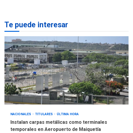
ÚLTIMA HORA
Gobierno y AN2015 en
nueva mesa de diálogo
4
Te puede interesar
INTERNACIONALES
ÚLTIMA HORA
Hiroshima 81 años de la
debacle atómica. Japón
debate principios no
5
nucleares
NACIONALES
TITULARES
ÚLTIMA HORA
Instalan carpas metálicas como terminales
temporales en Aeropuerto de Maiquetía