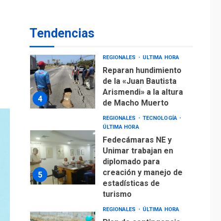
REGIONALES
ÚLTIMA HORA
Reparan hundimiento
de la «Juan Bautista
Tendencias
Arismendi» a la altura
4
de Macho Muerto
REGIONALES
TECNOLOGÍA
ÚLTIMA HORA
Fedecámaras NE y
Unimar trabajan en
diplomado para
creación y manejo de
5
estadísticas de
turismo
REGIONALES
ÚLTIMA HORA
Plan de contingencia
hídrica en Nueva
Esparta consolida
avances en territorio
6
insular