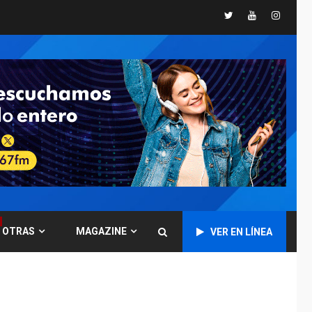
REGIONALES
ÚLTIMA HORA
Twitter
Youtube
Instagr
Libro de Guadalupe
Burelli eleva sus
velas en Margarita
1
REGIONALES
ÚLTIMA HORA
Margarita será sede
de Programa
“Cuidadores 360”
para aprender a
2
atender adultos
mayores
REGIONALES
ÚLTIMA HORA
Mariño fortalece
OTRAS
MAGAZINE
VER EN LÍNEA
capacidad operativa
con flota vehicular de
60 unidades
3
adquiridas en un año
de gestión