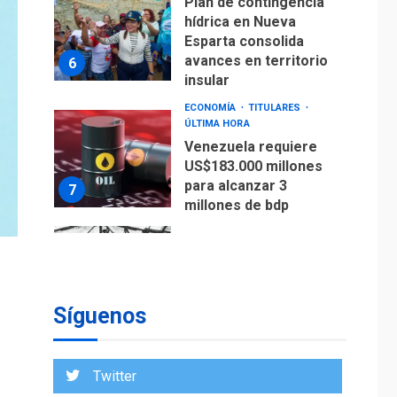
ECONOMÍA
TITULARES
ÚLTIMA HORA
Venezuela requiere
US$183.000 millones
para alcanzar 3
7
millones de bdp
REGIONALES
ÚLTIMA HORA
Libro de Guadalupe
Burelli eleva sus
velas en Margarita
1
REGIONALES
ÚLTIMA HORA
Margarita será sede
de Programa
“Cuidadores 360”
Síguenos
para aprender a
2
atender adultos
mayores
Twitter
REGIONALES
ÚLTIMA HORA