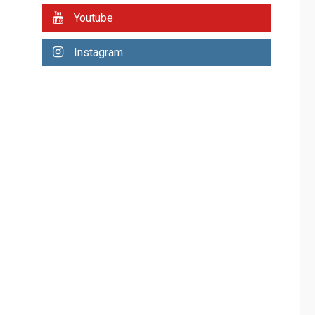
Mariño fortalece
Youtube
capacidad operativa
con flota vehicular de
Instagram
60 unidades
3
adquiridas en un año
de gestión
REGIONALES
ÚLTIMA HORA
Reparan hundimiento
de la «Juan Bautista
Arismendi» a la altura
4
de Macho Muerto
REGIONALES
TECNOLOGÍA
ÚLTIMA HORA
Fedecámaras NE y
Unimar trabajan en
diplomado para
creación y manejo de
5
estadísticas de
turismo