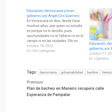
Educación, democracia y buen
gobierno, por Angel Ciro Guerrero
En Venezuela se dice, desde hace
muchos años, que quien no estudió
es porque no lo decidió, pues
oportunidades no le faltaron ni en el
campo ni en las ciudades. Ello es
Educación, de
cierto. Los gobiernos democráticos,
octubre 18, 2022
gobierno, por 
además de establecer la educación
En «Sin categoria»
octubre 17, 2
como obligatoria, formalizó todo lo
En «Opinión»
relativo a que nuestros…
Tags:
democracia
gobernabilidad
hambre
Venezu
Previous:
Continue
Plan de bacheo en Maneiro recupera calle
Reading
Esperanza de Pampatar