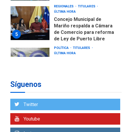
REGIONALES
TITULARES
ÚLTIMA HORA
Concejo Municipal de
Mariño respalda a Cámara
de Comercio para reforma
5
de Ley de Puerto Libre
POLÍTICA
TITULARES
ÚLTIMA HORA
CNP plantea incluir Libertad
de Expresión en agenda de
negociación con comisión
6
de AN 2015
Síguenos
DESTACADOS
NACIONALES
ÚLTIMA HORA
Gobierno nacional y
Twitter
regional nos respaldaron
desde el primer momento
Youtube
7
tras terremotos del 24J
asegura Gustavo Duque