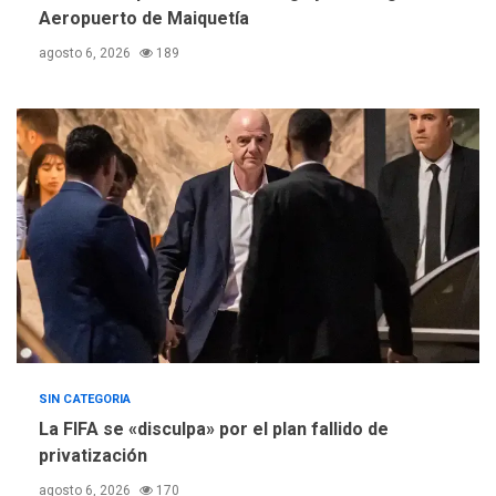
suman al Plan Agosto de
Aeropuerto de Maiquetía
Escuelas Abiertas 2026
4
agosto 6, 2026
189
REGIONALES
TITULARES
ÚLTIMA HORA
Concejo Municipal de
Mariño respalda a Cámara
de Comercio para reforma
5
de Ley de Puerto Libre
SIN CATEGORIA
La FIFA se «disculpa» por el plan fallido de
privatización
agosto 6, 2026
170