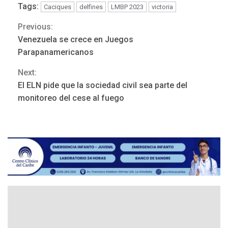
Tags:
Caciques
delfines
LMBP 2023
victoria
Previous:
Continue
Venezuela se crece en Juegos
Reading
Parapanamericanos
Next:
El ELN pide que la sociedad civil sea parte del
ÚLTIMA HORA
monitoreo del cese al fuego
Hutíes de Yemen dicen que
atacaron dos petroleros
sauditas
3
REGIONALES
ÚLTIMA HORA
Instituciones estadales se
suman al Plan Agosto de
Escuelas Abiertas 2026
4
REGIONALES
TITULARES
ÚLTIMA HORA