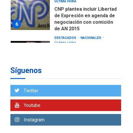
DESTACADOS
NACIONALES
ÚLTIMA HORA
Gobierno nacional y
regional nos respaldaron
desde el primer momento
7
tras terremotos del 24J
asegura Gustavo Duque
NACIONALES
TITULARES
ÚLTIMA HORA
Reanudan operaciones de
Síguenos
carga y descarga en
1
Aeropuerto de Maiquetía
Twitter
DEPORTES
MUNDIAL DE FÚTBOL 2026
TITULARES
ÚLTIMA HORA
Youtube
La FIFA se «disculpa» por
2
plan fallido de privatización
Instagram