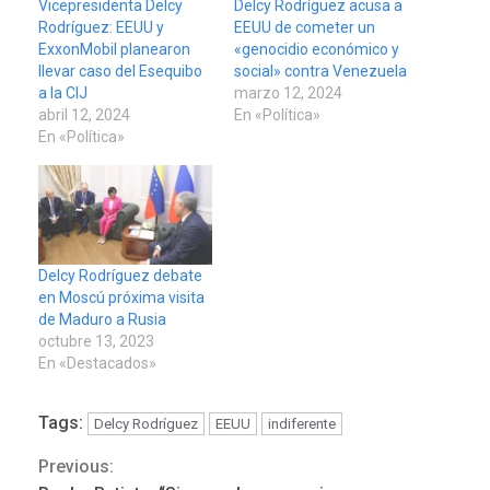
Vicepresidenta Delcy
Delcy Rodríguez acusa a
Rodríguez: EEUU y
EEUU de cometer un
ExxonMobil planearon
«genocidio económico y
llevar caso del Esequibo
social» contra Venezuela
a la CIJ
marzo 12, 2024
abril 12, 2024
En «Política»
En «Política»
Delcy Rodríguez debate
en Moscú próxima visita
de Maduro a Rusia
octubre 13, 2023
En «Destacados»
ÚLTIMA HORA
Hutíes de Yemen dicen que
atacaron dos petroleros
Tags:
Delcy Rodríguez
EEUU
indiferente
sauditas
3
Previous:
Continue