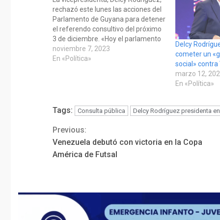
rechazó este lunes las acciones del
Parlamento de Guyana para detener
el referendo consultivo del próximo
3 de diciembre. «Hoy el parlamento
Delcy Rodrígu
de Guyana aprobó una moción
noviembre 7, 2023
cometer un «g
ordenando a este pueblo que
En «Política»
social» contr
detenga el referendo del 3 de
marzo 12, 20
diciembre. Nuestro único mandato
En «Política»
será el 3 de diciembre cuando…
Tags:
Consulta pública
Delcy Rodríguez presidenta e
Previous:
Continue
Venezuela debutó con victoria en la Copa
Reading
América de Futsal