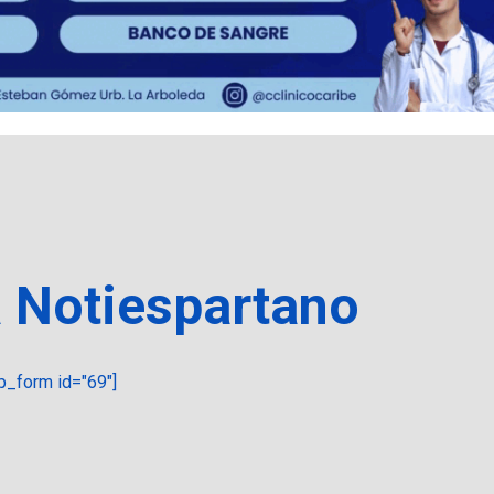
a Notiespartano
_form id="69"]