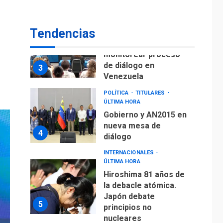
fuera de Bogotá
POLÍTICA
TITULARES
Tendencias
ÚLTIMA HORA
ONGs piden a CIDH
monitorear proceso
de diálogo en
3
Venezuela
POLÍTICA
TITULARES
ÚLTIMA HORA
Gobierno y AN2015 en
nueva mesa de
4
diálogo
INTERNACIONALES
ÚLTIMA HORA
Hiroshima 81 años de
la debacle atómica.
Japón debate
5
principios no
nucleares