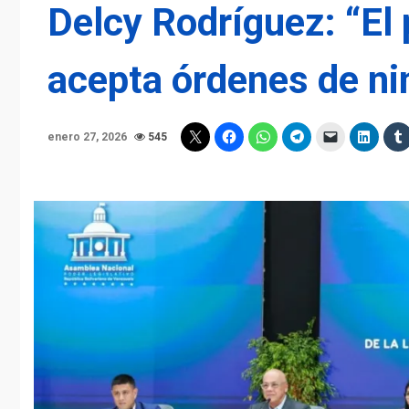
Delcy Rodríguez: “El
acepta órdenes de ni
enero 27, 2026
545