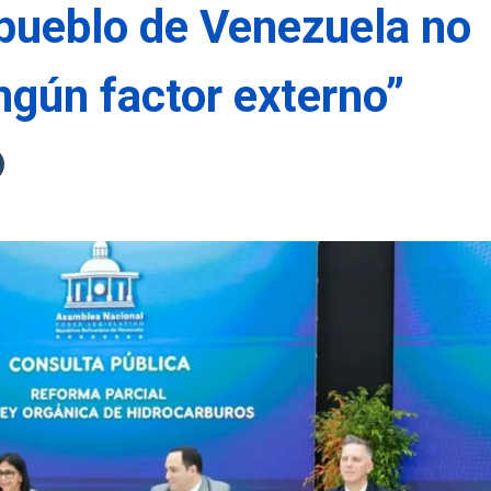
 pueblo de Venezuela no
ngún factor externo”