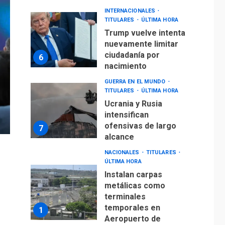
INTERNACIONALES
TITULARES
ÚLTIMA HORA
Trump vuelve intenta
nuevamente limitar
ciudadanía por
6
nacimiento
GUERRA EN EL MUNDO
TITULARES
ÚLTIMA HORA
Ucrania y Rusia
intensifican
ofensivas de largo
7
alcance
NACIONALES
TITULARES
ÚLTIMA HORA
Instalan carpas
metálicas como
terminales
temporales en
1
Aeropuerto de