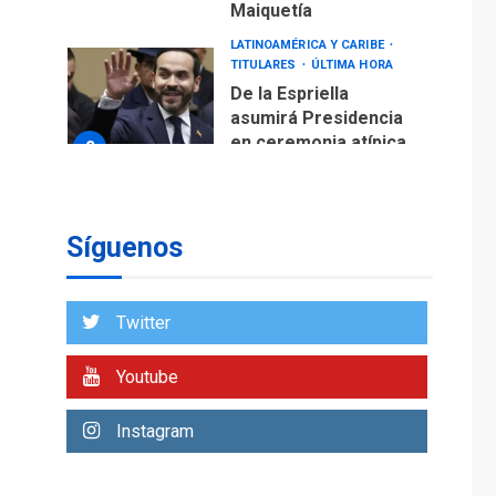
Maiquetía
LATINOAMÉRICA Y CARIBE
TITULARES
ÚLTIMA HORA
De la Espriella
asumirá Presidencia
en ceremonia atípica
2
fuera de Bogotá
POLÍTICA
TITULARES
ÚLTIMA HORA
Síguenos
ONGs piden a CIDH
monitorear proceso
de diálogo en
3
Twitter
Venezuela
POLÍTICA
TITULARES
Youtube
ÚLTIMA HORA
Gobierno y AN2015 en
Instagram
nueva mesa de
4
diálogo
INTERNACIONALES