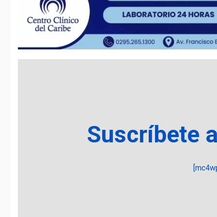
Suscríbete 
[mc4wp