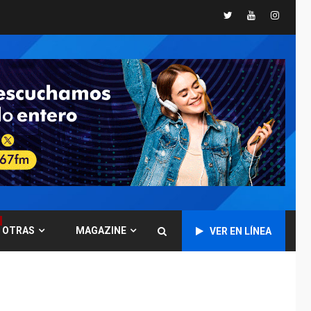
Twitter
Youtube
Instagr
GUERRA EN EL MUNDO
TITULARES
ÚLTIMA HORA
Ucrania y Rusia
intensifican
ofensivas de largo
7
alcance
NACIONALES
TITULARES
ÚLTIMA HORA
Instalan carpas
metálicas como
terminales
temporales en
1
Aeropuerto de
Maiquetía
OTRAS
MAGAZINE
VER EN LÍNEA
LATINOAMÉRICA Y CARIBE
TITULARES
ÚLTIMA HORA
De la Espriella
asumirá Presidencia
en ceremonia atípica
2