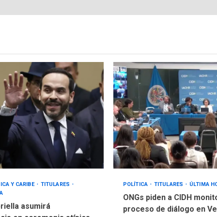
ICA Y CARIBE
TITULARES
POLÍTICA
TITULARES
ÚLTIMA H
A
ONGs piden a CIDH monit
riella asumirá
proceso de diálogo en V