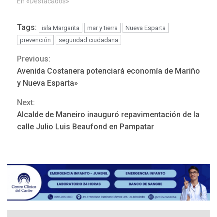
En «Destacados»
Tags:
isla Margarita
mar y tierra
Nueva Esparta
prevención
seguridad ciudadana
Previous:
Continue
Avenida Costanera potenciará economía de Mariño
Reading
y Nueva Esparta»
Next:
REGIONALES
ÚLTIMA HORA
Alcalde de Maneiro inauguró repavimentación de la
Mariño fortalece capacidad
calle Julio Luis Beaufond en Pampatar
operativa con flota
vehicular de 60 unidades
adquiridas en un año de
3
gestión
REGIONALES
ÚLTIMA HORA
Reparan hundimiento de la
«Juan Bautista Arismendi» a