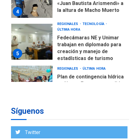
«Juan Bautista Arismendi» a
la altura de Macho Muerto
4
REGIONALES
TECNOLOGÍA
ÚLTIMA HORA
Fedecámaras NE y Unimar
trabajan en diplomado para
creación y manejo de
5
estadísticas de turismo
REGIONALES
ÚLTIMA HORA
Plan de contingencia hídrica
en Nueva Esparta consolida
avances en territorio
6
insular
Síguenos
ECONOMÍA
TITULARES
ÚLTIMA HORA
Venezuela requiere
US$183.000 millones para
Twitter
7
alcanzar 3 millones de bdp