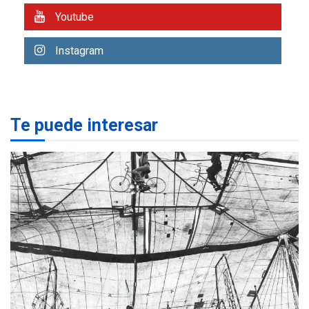
Youtube
REGIONALES
ÚLTIMA HORA
Libro de Guadalupe Burelli
Instagram
eleva sus velas en
Margarita
1
REGIONALES
ÚLTIMA HORA
Te puede interesar
Margarita será sede de
Programa “Cuidadores 360”
para aprender a atender
2
adultos mayores
REGIONALES
ÚLTIMA HORA
Mariño fortalece capacidad
operativa con flota
vehicular de 60 unidades
adquiridas en un año de
3
gestión
REGIONALES
ÚLTIMA HORA