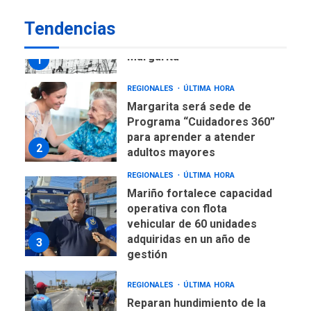
REGIONALES
ÚLTIMA HORA
Tendencias
Libro de Guadalupe Burelli
eleva sus velas en
Margarita
1
REGIONALES
ÚLTIMA HORA
Margarita será sede de
Programa “Cuidadores 360”
para aprender a atender
2
adultos mayores
REGIONALES
ÚLTIMA HORA
Mariño fortalece capacidad
operativa con flota
vehicular de 60 unidades
adquiridas en un año de
3
gestión
REGIONALES
ÚLTIMA HORA
Reparan hundimiento de la