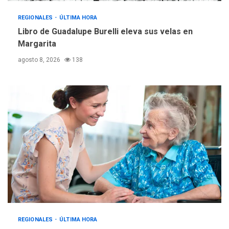
Reparan hundimiento de la
«Juan Bautista Arismendi» a
REGIONALES
ÚLTIMA HORA
la altura de Macho Muerto
Libro de Guadalupe Burelli eleva sus velas en
4
Margarita
REGIONALES
TECNOLOGÍA
agosto 8, 2026
138
ÚLTIMA HORA
Fedecámaras NE y Unimar
trabajan en diplomado para
creación y manejo de
5
estadísticas de turismo
REGIONALES
ÚLTIMA HORA