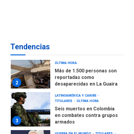
estados afectados por los
1
terremotos
NACIONALES
TITULARES
ÚLTIMA HORA
Más de 1.500 personas son
reportadas como
Tendencias
2
desaparecidas en La Guaira
LATINOAMÉRICA Y CARIBE
TITULARES
ÚLTIMA HORA
Seis muertos en Colombia
en combates contra grupos
3
armados
GUERRA EN EL MUNDO
TITULARES
ÚLTIMA HORA
Netanyahu descarta plan de
EEUU para Gaza apoyado
4
por Hamás
DESTACADOS
REGIONALES