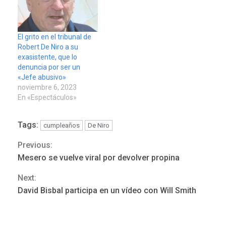
El grito en el tribunal de
Robert De Niro a su
exasistente, que lo
denuncia por ser un
LATINOAMÉRICA Y CARIBE
«Jefe abusivo»
TITULARES
ÚLTIMA HORA
noviembre 6, 2023
Seis muertos en Colombia
En «Espectáculos»
en combates contra grupos
3
armados
Tags:
cumpleaños
De Niro
GUERRA EN EL MUNDO
TITULARES
ÚLTIMA HORA
Previous:
Continue
Netanyahu descarta plan de
Mesero se vuelve viral por devolver propina
EEUU para Gaza apoyado
Reading
4
Next:
por Hamás
David Bisbal participa en un vídeo con Will Smith
DESTACADOS
REGIONALES
ÚLTIMA HORA
ASOMAYOR se afilia a la