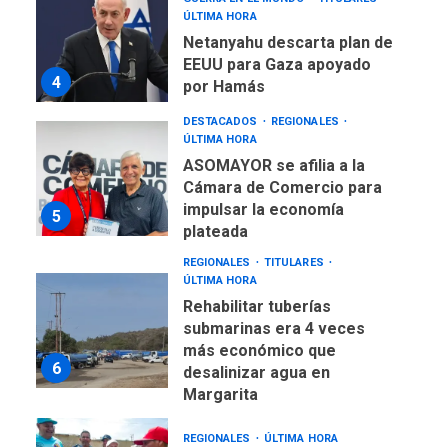
ÚLTIMA HORA
ASOMAYOR se afilia a la
Cámara de Comercio para
impulsar la economía
5
plateada
REGIONALES
TITULARES
ÚLTIMA HORA
Rehabilitar tuberías
submarinas era 4 veces
más económico que
6
desalinizar agua en
Margarita
REGIONALES
ÚLTIMA HORA
Gobernadora llevó tanques
de almacenamiento de agua
a Corazón de Mi Patria
7
NACIONALES
TITULARES
ÚLTIMA HORA