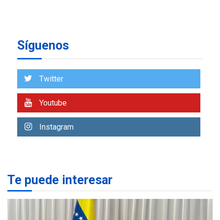
Más de 50 mil viviendas
fueron evaluadas en
estados afectados por los
1
Síguenos
terremotos
NACIONALES
TITULARES
ÚLTIMA HORA
Twitter
Más de 1.500 personas son
reportadas como
2
Youtube
desaparecidas en La Guaira
LATINOAMÉRICA Y CARIBE
Instagram
TITULARES
ÚLTIMA HORA
Seis muertos en Colombia
en combates contra grupos
3
armados
Te puede interesar
GUERRA EN EL MUNDO
TITULARES
ÚLTIMA HORA
Netanyahu descarta plan de
EEUU para Gaza apoyado