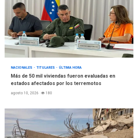
4
por Hamás
DESTACADOS
REGIONALES
ÚLTIMA HORA
ASOMAYOR se afilia a la
Cámara de Comercio para
impulsar la economía
5
plateada
NACIONALES
TITULARES
ÚLTIMA HORA
Más de 50 mil viviendas fueron evaluadas en
estados afectados por los terremotos
agosto 10, 2026
180