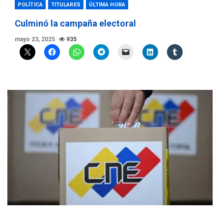
POLÍTICA
TITULARES
ÚLTIMA HORA
Culminó la campaña electoral
mayo 23, 2025
935