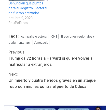
Denuncian que puntos
para el Registro Electoral
no fueron activados
octubre 9, 2023
En «Política»
Tags:
campaña electoral
CNE
Elecciones regionales y
parlamentarias
Venezuela
Previous:
Continue
Trump da 72 horas a Harvard si quiere volver a
LATINOAMÉRICA Y CARIBE
Reading
TITULARES
ÚLTIMA HORA
matricular a extranjeros
Seis muertos en Colombia
Next:
en combates contra grupos
3
armados
Un muerto y cuatro heridos graves en un ataque
ruso con misiles contra el puerto de Odesa
GUERRA EN EL MUNDO
TITULARES
ÚLTIMA HORA
Netanyahu descarta plan de
EEUU para Gaza apoyado