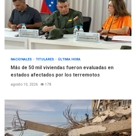
GUERRA EN EL MUNDO
TITULARES
ÚLTIMA HORA
Netanyahu descarta plan de
EEUU para Gaza apoyado
4
por Hamás
DESTACADOS
REGIONALES
ÚLTIMA HORA
NACIONALES
TITULARES
ASOMAYOR se afilia a la
ÚLTIMA HORA
Cámara de Comercio para
Más de 50 mil viviendas fueron evaluadas en
impulsar la economía
estados afectados por los terremotos
5
plateada
agosto 10, 2026
178