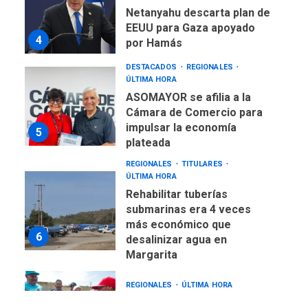
Netanyahu descarta plan de
EEUU para Gaza apoyado
4
por Hamás
DESTACADOS
REGIONALES
ÚLTIMA HORA
ASOMAYOR se afilia a la
Cámara de Comercio para
impulsar la economía
5
plateada
REGIONALES
TITULARES
ÚLTIMA HORA
Rehabilitar tuberías
submarinas era 4 veces
más económico que
6
desalinizar agua en
Margarita
REGIONALES
ÚLTIMA HORA
Gobernadora llevó tanques