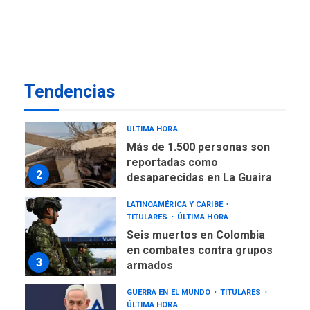
NACIONALES
TITULARES
ÚLTIMA HORA
Más de 50 mil viviendas
fueron evaluadas en
estados afectados por los
1
Tendencias
terremotos
NACIONALES
TITULARES
ÚLTIMA HORA
Más de 1.500 personas son
reportadas como
2
desaparecidas en La Guaira
LATINOAMÉRICA Y CARIBE
TITULARES
ÚLTIMA HORA
Seis muertos en Colombia
en combates contra grupos
3
armados
GUERRA EN EL MUNDO
TITULARES
ÚLTIMA HORA