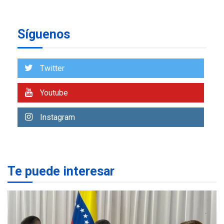
de almacenamiento de agua
a Corazón de Mi Patria
7
Síguenos
NACIONALES
TITULARES
ÚLTIMA HORA
Más de 50 mil viviendas
Twitter
fueron evaluadas en
estados afectados por los
1
Youtube
terremotos
NACIONALES
TITULARES
Instagram
ÚLTIMA HORA
Más de 1.500 personas son
reportadas como
2
desaparecidas en La Guaira
Te puede interesar
LATINOAMÉRICA Y CARIBE
TITULARES
ÚLTIMA HORA
Seis muertos en Colombia
en combates contra grupos
3
armados