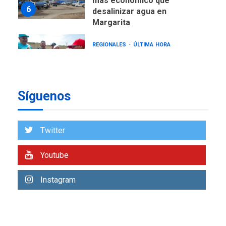
más económico que
6
desalinizar agua en
Margarita
REGIONALES
ÚLTIMA HORA
Gobernadora llevó tanques
de almacenamiento de agua
a Corazón de Mi Patria
7
Síguenos
NACIONALES
TITULARES
ÚLTIMA HORA
Más de 50 mil viviendas
Twitter
fueron evaluadas en
estados afectados por los
1
Youtube
terremotos
NACIONALES
TITULARES
Instagram
ÚLTIMA HORA
Más de 1.500 personas son
reportadas como
2
desaparecidas en La Guaira