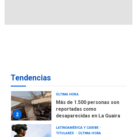
REGIONALES
ÚLTIMA HORA
Gobernadora llevó tanques
de almacenamiento de agua
a Corazón de Mi Patria
7
NACIONALES
TITULARES
ÚLTIMA HORA
Más de 50 mil viviendas
fueron evaluadas en
estados afectados por los
1
Tendencias
terremotos
NACIONALES
TITULARES
ÚLTIMA HORA
Más de 1.500 personas son
reportadas como
2
desaparecidas en La Guaira
LATINOAMÉRICA Y CARIBE
TITULARES
ÚLTIMA HORA