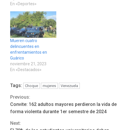
En «Deportes»
Mueren cuatro
delincuentes en
enfrentamientos en
Guárico
noviembre 21, 2023
En «Destacados»
Tags:
Choque
mujeres
Venezuela
Previous:
Continue
Convite: 162 adultos mayores perdieron la vida de
LATINOAMÉRICA Y CARIBE
Reading
TITULARES
ÚLTIMA HORA
forma violenta durante 1er semestre de 2024
Seis muertos en Colombia
Next:
en combates contra grupos
3