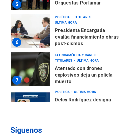
Orquestas Porlamar
5
POLÍTICA
TITULARES
ÚLTIMA HORA
Presidenta Encargada
evalúa financiamiento obras
6
post-sismos
LATINOAMÉRICA Y CARIBE
TITULARES
ÚLTIMA HORA
Atentado con drones
explosivos deja un policía
7
muerto
POLÍTICA
ÚLTIMA HORA
Delcy Rodríguez designa
nuevo presidente de
Corpoelec y nuevo
viceministro de Servicios
1
Eléctricos
Síguenos