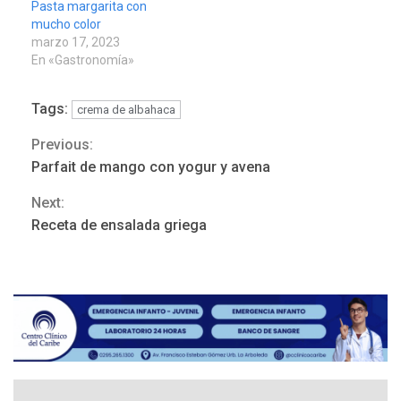
Pasta margarita con
mucho color
marzo 17, 2023
En «Gastronomía»
Tags:
crema de albahaca
REGIONALES
ÚLTIMA HORA
Funsone benefició a 46
Previous:
Continue
personas con la entrega de
Parfait de mango con yogur y avena
lentes correctivos
3
Reading
Next:
REGIONALES
ÚLTIMA HORA
Receta de ensalada griega
La falta de agua pueden
llevar a problemas
sanitarios y asumirse como
4
problema de orden público
REGIONALES
ÚLTIMA HORA
Alcaldía de Mariño climatiza
Núcleo del Sistema de
Orquestas Porlamar