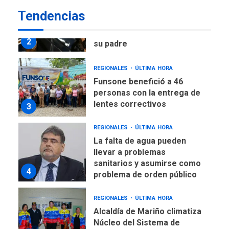
ÚLTIMA HORA
Tendencias
Lionel Messi llega a
Argentina para despedir a
2
su padre
REGIONALES
ÚLTIMA HORA
Funsone benefició a 46
personas con la entrega de
lentes correctivos
3
REGIONALES
ÚLTIMA HORA
La falta de agua pueden
llevar a problemas
sanitarios y asumirse como
4
problema de orden público
REGIONALES
ÚLTIMA HORA
Alcaldía de Mariño climatiza
Núcleo del Sistema de