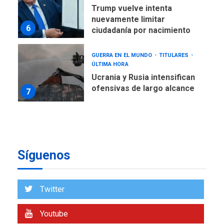
Trump vuelve intenta
nuevamente limitar
6
ciudadanía por nacimiento
GUERRA EN EL MUNDO
TITULARES
ÚLTIMA HORA
Ucrania y Rusia intensifican
ofensivas de largo alcance
7
NACIONALES
TITULARES
ÚLTIMA HORA
Instalan carpas metálicas
como terminales
Síguenos
temporales en Aeropuerto
1
de Maiquetía
LATINOAMÉRICA Y CARIBE
Twitter
TITULARES
ÚLTIMA HORA
De la Espriella asumirá
Youtube
Presidencia en ceremonia