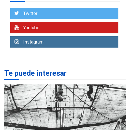
Venezuela requiere
US$183.000 millones para
Twitter
7
alcanzar 3 millones de bdp
Youtube
REGIONALES
ÚLTIMA HORA
Libro de Guadalupe Burelli
Instagram
eleva sus velas en
Margarita
1
REGIONALES
ÚLTIMA HORA
Te puede interesar
Margarita será sede de
Programa “Cuidadores 360”
para aprender a atender
2
adultos mayores
REGIONALES
ÚLTIMA HORA
Mariño fortalece capacidad
operativa con flota
vehicular de 60 unidades
adquiridas en un año de
3