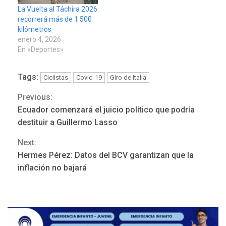
La Vuelta al Táchira 2026
recorrerá más de 1.500
kilómetros
enero 4, 2026
En «Deportes»
Tags:
Ciclistas
Covid-19
Giro de Italia
Previous:
Continue
Ecuador comenzará el juicio político que podría
Reading
destituir a Guillermo Lasso
Next:
REGIONALES
ÚLTIMA HORA
Hermes Pérez: Datos del BCV garantizan que la
Mariño fortalece capacidad
inflación no bajará
operativa con flota
vehicular de 60 unidades
adquiridas en un año de
3
gestión