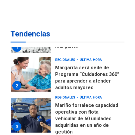
US$183.000 millones para
7
alcanzar 3 millones de bdp
REGIONALES
ÚLTIMA HORA
Tendencias
Libro de Guadalupe Burelli
eleva sus velas en
Margarita
1
REGIONALES
ÚLTIMA HORA
Margarita será sede de
Programa “Cuidadores 360”
para aprender a atender
2
adultos mayores
REGIONALES
ÚLTIMA HORA
Mariño fortalece capacidad
operativa con flota
vehicular de 60 unidades
adquiridas en un año de
3
gestión