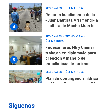
REGIONALES
ÚLTIMA HORA
Reparan hundimiento de la
«Juan Bautista Arismendi» a
la altura de Macho Muerto
4
REGIONALES
TECNOLOGÍA
ÚLTIMA HORA
Fedecámaras NE y Unimar
trabajan en diplomado para
creación y manejo de
5
estadísticas de turismo
REGIONALES
ÚLTIMA HORA
Plan de contingencia hídrica
en Nueva Esparta consolida
avances en territorio
6
insular
Síguenos
ECONOMÍA
TITULARES
ÚLTIMA HORA