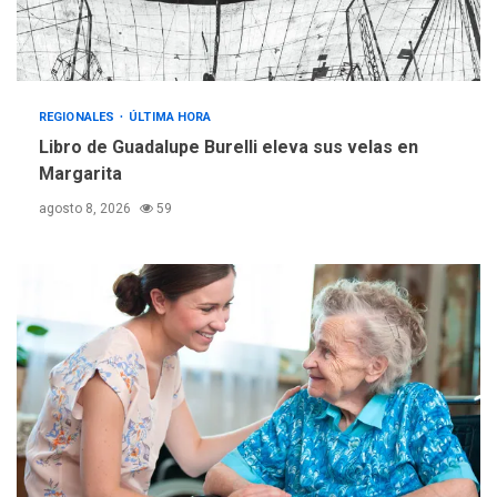
gestión
REGIONALES
ÚLTIMA HORA
Reparan hundimiento de la
«Juan Bautista Arismendi» a
REGIONALES
ÚLTIMA HORA
la altura de Macho Muerto
Libro de Guadalupe Burelli eleva sus velas en
4
Margarita
REGIONALES
TECNOLOGÍA
agosto 8, 2026
59
ÚLTIMA HORA
Fedecámaras NE y Unimar
trabajan en diplomado para
creación y manejo de
5
estadísticas de turismo