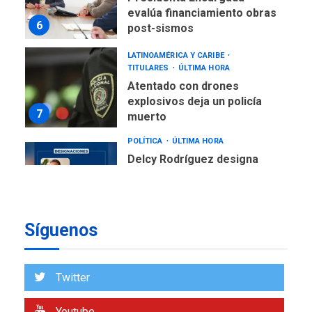
evalúa financiamiento obras
6
post-sismos
LATINOAMÉRICA Y CARIBE
TITULARES
ÚLTIMA HORA
Atentado con drones
explosivos deja un policía
7
muerto
POLÍTICA
ÚLTIMA HORA
Delcy Rodríguez designa
nuevo presidente de
Corpoelec y nuevo
viceministro de Servicios
1
Eléctricos
Síguenos
DEPORTES
TITULARES
ÚLTIMA HORA
Lionel Messi llega a
Twitter
Argentina para despedir a
2
su padre
Youtube