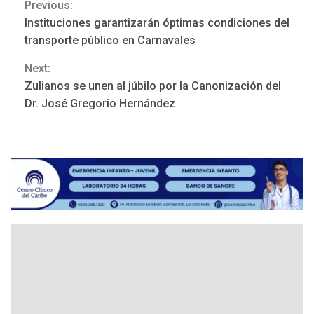
Previous:
Continue
REGIONALES
ÚLTIMA HORA
Instituciones garantizarán óptimas condiciones del
Funsone benefició a 46
Reading
transporte público en Carnavales
personas con la entrega de
lentes correctivos
3
Next:
Zulianos se unen al júbilo por la Canonización del
REGIONALES
ÚLTIMA HORA
Dr. José Gregorio Hernández
La falta de agua pueden
llevar a problemas
sanitarios y asumirse como
4
problema de orden público
REGIONALES
ÚLTIMA HORA
Alcaldía de Mariño climatiza
Núcleo del Sistema de
Orquestas Porlamar
5
POLÍTICA
TITULARES
ÚLTIMA HORA
Presidenta Encargada