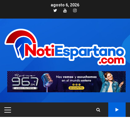
Skip
agosto 6, 2026
to
Twitter
Youtube
Instagram
content
PRIMARY
MENU