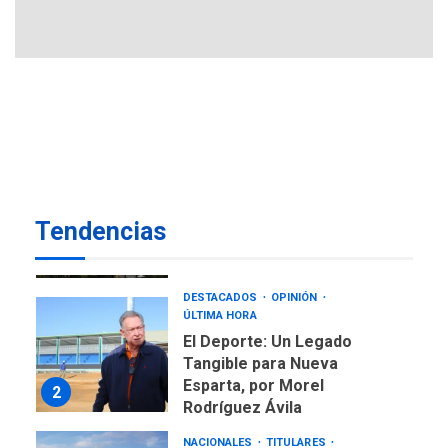
REGIONALES
TITULARES
ÚLTIMA HORA
Concejo Municipal de
Mariño respalda a Cámara
de Comercio para reforma
7
de Ley de Puerto Libre
LATINOAMÉRICA Y CARIBE
TITULARES
ÚLTIMA HORA
EEUU sanciona a ocho
Tendencias
militares y cinco entidades
1
cubanas
DESTACADOS
OPINIÓN
ÚLTIMA HORA
El Deporte: Un Legado
Tangible para Nueva
Esparta, por Morel
2
Rodríguez Ávila
NACIONALES
TITULARES