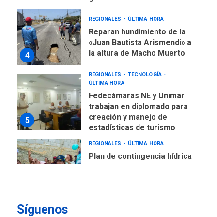
REGIONALES
ÚLTIMA HORA
Reparan hundimiento de la
«Juan Bautista Arismendi» a
la altura de Macho Muerto
4
REGIONALES
TECNOLOGÍA
ÚLTIMA HORA
Fedecámaras NE y Unimar
trabajan en diplomado para
creación y manejo de
5
estadísticas de turismo
REGIONALES
ÚLTIMA HORA
Plan de contingencia hídrica
en Nueva Esparta consolida
avances en territorio
6
insular
Síguenos
ECONOMÍA
TITULARES
ÚLTIMA HORA