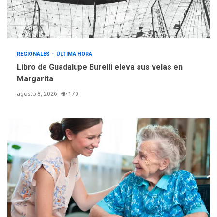
3
gestión
REGIONALES
ÚLTIMA HORA
Reparan hundimiento de la
«Juan Bautista Arismendi» a
REGIONALES
ÚLTIMA HORA
la altura de Macho Muerto
Libro de Guadalupe Burelli eleva sus velas en
4
Margarita
REGIONALES
TECNOLOGÍA
agosto 8, 2026
170
ÚLTIMA HORA
Fedecámaras NE y Unimar
trabajan en diplomado para
creación y manejo de
5
estadísticas de turismo