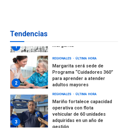
US$183.000 millones para
7
alcanzar 3 millones de bdp
REGIONALES
ÚLTIMA HORA
Tendencias
Libro de Guadalupe Burelli
eleva sus velas en
Margarita
1
REGIONALES
ÚLTIMA HORA
Margarita será sede de
Programa “Cuidadores 360”
para aprender a atender
2
adultos mayores
REGIONALES
ÚLTIMA HORA
Mariño fortalece capacidad
operativa con flota
vehicular de 60 unidades
adquiridas en un año de
3
gestión