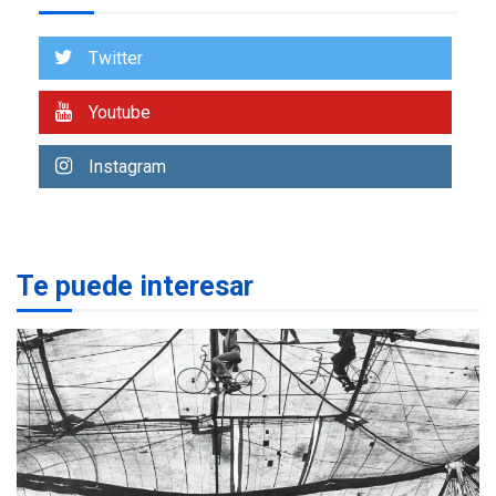
Venezuela requiere
US$183.000 millones para
Twitter
7
alcanzar 3 millones de bdp
Youtube
REGIONALES
ÚLTIMA HORA
Libro de Guadalupe Burelli
Instagram
eleva sus velas en
Margarita
1
REGIONALES
ÚLTIMA HORA
Te puede interesar
Margarita será sede de
Programa “Cuidadores 360”
para aprender a atender
2
adultos mayores
REGIONALES
ÚLTIMA HORA
Mariño fortalece capacidad
operativa con flota
vehicular de 60 unidades
adquiridas en un año de