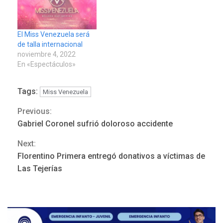
El Miss Venezuela será
de talla internacional
noviembre 4, 2022
En «Espectáculos»
Tags:
Miss Venezuela
Previous:
Continue
Gabriel Coronel sufrió doloroso accidente
Reading
Next:
REGIONALES
ÚLTIMA HORA
Florentino Primera entregó donativos a víctimas de
Mariño fortalece capacidad
Las Tejerías
operativa con flota
vehicular de 60 unidades
adquiridas en un año de
3
gestión