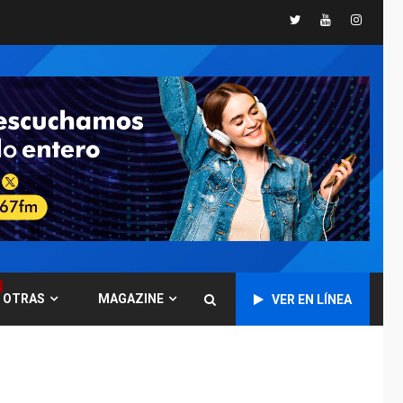
Twitter
Youtube
Instagr
GUERRA EN EL MUNDO
TITULARES
ÚLTIMA HORA
Ucrania y Rusia
intensifican
ofensivas de largo
7
alcance
NACIONALES
TITULARES
ÚLTIMA HORA
Instalan carpas
metálicas como
terminales
temporales en
1
Aeropuerto de
Maiquetía
OTRAS
MAGAZINE
VER EN LÍNEA
LATINOAMÉRICA Y CARIBE
TITULARES
ÚLTIMA HORA
De la Espriella
asumirá Presidencia
en ceremonia atípica
2