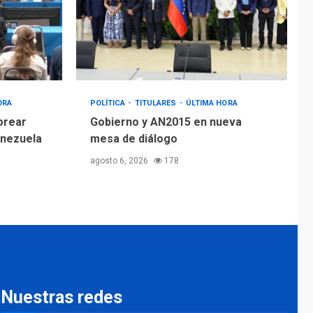
ORA
POLÍTICA
TITULARES
ÚLTIMA HORA
orear
Gobierno y AN2015 en nueva
enezuela
mesa de diálogo
agosto 6, 2026
178
Nuestras redes