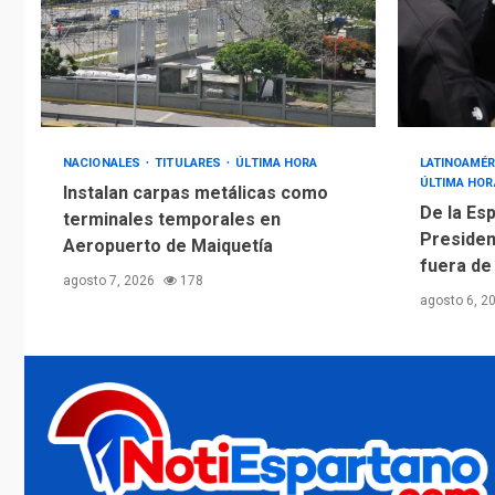
NACIONALES
TITULARES
ÚLTIMA HORA
LATINOAMÉR
ÚLTIMA HOR
Instalan carpas metálicas como
De la Esp
terminales temporales en
Presiden
Aeropuerto de Maiquetía
fuera de
agosto 7, 2026
178
agosto 6, 2