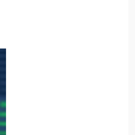
ÚLTIMA HORA
Hiroshima 81 años de
la debacle atómica.
Japón debate
5
principios no
nucleares