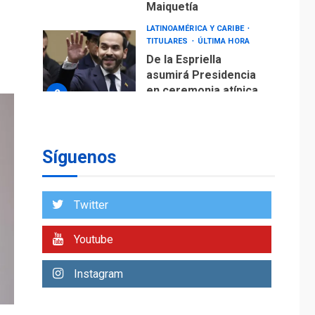
Maiquetía
LATINOAMÉRICA Y CARIBE
TITULARES
ÚLTIMA HORA
De la Espriella
asumirá Presidencia
en ceremonia atípica
2
fuera de Bogotá
POLÍTICA
TITULARES
ÚLTIMA HORA
Síguenos
ONGs piden a CIDH
monitorear proceso
de diálogo en
3
Twitter
Venezuela
POLÍTICA
TITULARES
Youtube
ÚLTIMA HORA
Gobierno y AN2015 en
Instagram
nueva mesa de
4
diálogo
INTERNACIONALES