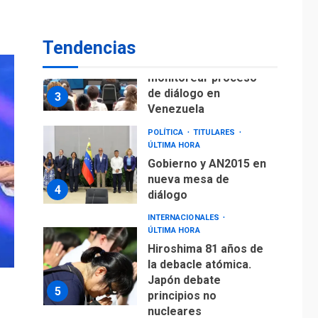
fuera de Bogotá
POLÍTICA
TITULARES
Tendencias
ÚLTIMA HORA
ONGs piden a CIDH
monitorear proceso
de diálogo en
3
Venezuela
POLÍTICA
TITULARES
ÚLTIMA HORA
Gobierno y AN2015 en
nueva mesa de
4
diálogo
INTERNACIONALES
ÚLTIMA HORA
Hiroshima 81 años de
la debacle atómica.
Japón debate
5
principios no
nucleares