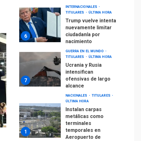
INTERNACIONALES
TITULARES
ÚLTIMA HORA
Trump vuelve intenta
nuevamente limitar
ciudadanía por
6
nacimiento
GUERRA EN EL MUNDO
TITULARES
ÚLTIMA HORA
Ucrania y Rusia
intensifican
ofensivas de largo
7
alcance
NACIONALES
TITULARES
ÚLTIMA HORA
Instalan carpas
metálicas como
terminales
temporales en
1
Aeropuerto de