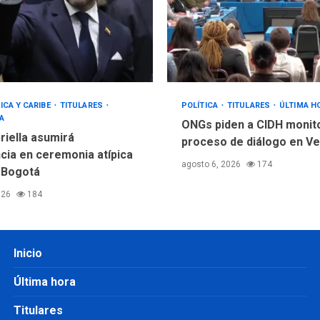
ICA Y CARIBE
TITULARES
POLÍTICA
TITULARES
ÚLTIMA H
A
ONGs piden a CIDH monit
riella asumirá
proceso de diálogo en V
cia en ceremonia atípica
agosto 6, 2026
174
 Bogotá
026
184
Inicio
Última hora
Titulares