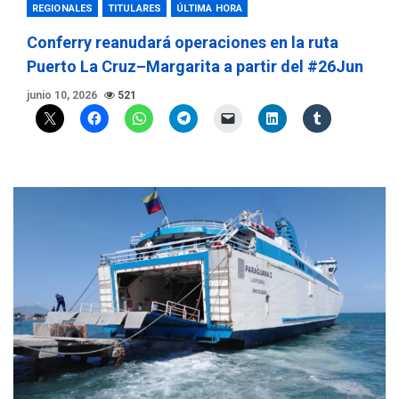
REGIONALES
TITULARES
ÚLTIMA HORA
Conferry reanudará operaciones en la ruta
Puerto La Cruz–Margarita a partir del #26Jun
junio 10, 2026
521