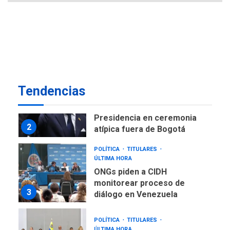
NACIONALES
TITULARES
ÚLTIMA HORA
Instalan carpas metálicas
como terminales
temporales en Aeropuerto
1
de Maiquetía
LATINOAMÉRICA Y CARIBE
Tendencias
TITULARES
ÚLTIMA HORA
De la Espriella asumirá
Presidencia en ceremonia
2
atípica fuera de Bogotá
POLÍTICA
TITULARES
ÚLTIMA HORA
ONGs piden a CIDH
monitorear proceso de
3
diálogo en Venezuela
POLÍTICA
TITULARES
ÚLTIMA HORA