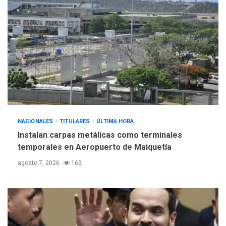
ÚLTIMA HORA
Gobierno y AN2015 en
nueva mesa de diálogo
4
INTERNACIONALES
ÚLTIMA HORA
Hiroshima 81 años de la
debacle atómica. Japón
debate principios no
5
nucleares
NACIONALES
TITULARES
ÚLTIMA HORA
Instalan carpas metálicas como terminales
temporales en Aeropuerto de Maiquetía
agosto 7, 2026
165