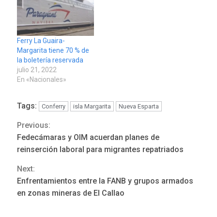
Ferry La Guaira-
Margarita tiene 70 % de
la boletería reservada
julio 21, 2022
En «Nacionales»
Tags:
Conferry
isla Margarita
Nueva Esparta
Previous:
Continue
Fedecámaras y OIM acuerdan planes de
POLÍTICA
TITULARES
Reading
ÚLTIMA HORA
reinserción laboral para migrantes repatriados
ONGs piden a CIDH
Next:
monitorear proceso de
3
diálogo en Venezuela
Enfrentamientos entre la FANB y grupos armados
en zonas mineras de El Callao
POLÍTICA
TITULARES
ÚLTIMA HORA