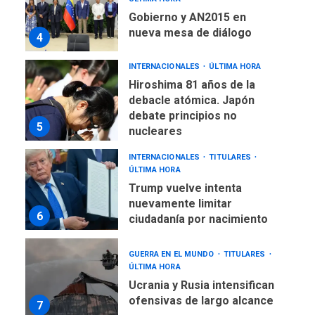
Gobierno y AN2015 en
nueva mesa de diálogo
4
INTERNACIONALES
ÚLTIMA HORA
Hiroshima 81 años de la
debacle atómica. Japón
debate principios no
5
nucleares
INTERNACIONALES
TITULARES
ÚLTIMA HORA
Trump vuelve intenta
nuevamente limitar
6
ciudadanía por nacimiento
GUERRA EN EL MUNDO
TITULARES
ÚLTIMA HORA
Ucrania y Rusia intensifican
ofensivas de largo alcance
7