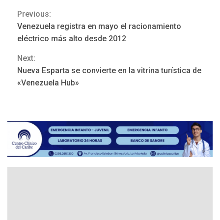
Previous:
Continue
Venezuela registra en mayo el racionamiento
POLÍTICA
TITULARES
Reading
ÚLTIMA HORA
eléctrico más alto desde 2012
ONGs piden a CIDH
Next:
monitorear proceso de
3
diálogo en Venezuela
Nueva Esparta se convierte en la vitrina turística de
«Venezuela Hub»
POLÍTICA
TITULARES
ÚLTIMA HORA
Gobierno y AN2015 en
nueva mesa de diálogo
4
INTERNACIONALES
ÚLTIMA HORA
Hiroshima 81 años de la
debacle atómica. Japón
debate principios no
5
nucleares
INTERNACIONALES
TITULARES