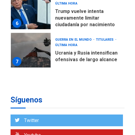
ÚLTIMA HORA
Trump vuelve intenta
nuevamente limitar
6
ciudadanía por nacimiento
GUERRA EN EL MUNDO
TITULARES
ÚLTIMA HORA
Ucrania y Rusia intensifican
ofensivas de largo alcance
7
NACIONALES
TITULARES
ÚLTIMA HORA
Instalan carpas metálicas
como terminales
Síguenos
temporales en Aeropuerto
1
de Maiquetía
LATINOAMÉRICA Y CARIBE
Twitter
TITULARES
ÚLTIMA HORA
De la Espriella asumirá