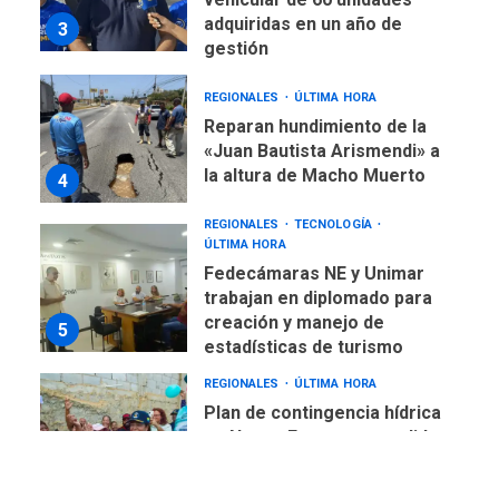
Reparan hundimiento de la
«Juan Bautista Arismendi» a
la altura de Macho Muerto
4
REGIONALES
TECNOLOGÍA
ÚLTIMA HORA
Fedecámaras NE y Unimar
trabajan en diplomado para
creación y manejo de
5
estadísticas de turismo
REGIONALES
ÚLTIMA HORA
Plan de contingencia hídrica
en Nueva Esparta consolida
avances en territorio
6
insular
ECONOMÍA
TITULARES
ÚLTIMA HORA
Venezuela requiere
US$183.000 millones para