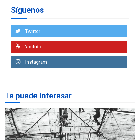
7
alcanzar 3 millones de bdp
Síguenos
REGIONALES
ÚLTIMA HORA
Libro de Guadalupe Burelli
Twitter
eleva sus velas en
Margarita
1
Youtube
REGIONALES
ÚLTIMA HORA
Margarita será sede de
Instagram
Programa “Cuidadores 360”
para aprender a atender
2
adultos mayores
REGIONALES
ÚLTIMA HORA
Te puede interesar
Mariño fortalece capacidad
operativa con flota
vehicular de 60 unidades
adquiridas en un año de
3
gestión