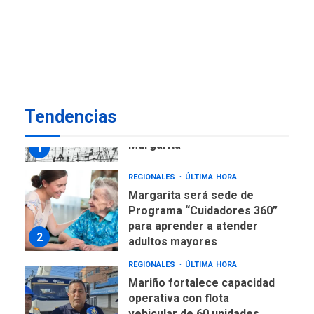
REGIONALES
ÚLTIMA HORA
Libro de Guadalupe Burelli
eleva sus velas en
Margarita
1
REGIONALES
ÚLTIMA HORA
Tendencias
Margarita será sede de
Programa “Cuidadores 360”
para aprender a atender
2
adultos mayores
REGIONALES
ÚLTIMA HORA
Mariño fortalece capacidad
operativa con flota
vehicular de 60 unidades
adquiridas en un año de
3
gestión
REGIONALES
ÚLTIMA HORA