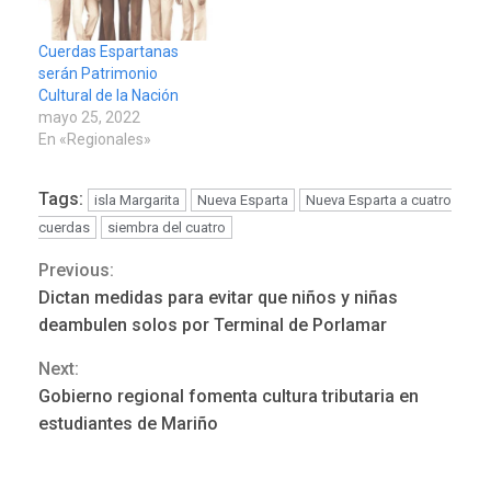
Cuerdas Espartanas
serán Patrimonio
Cultural de la Nación
mayo 25, 2022
En «Regionales»
Tags:
isla Margarita
Nueva Esparta
Nueva Esparta a cuatro
cuerdas
siembra del cuatro
Previous:
Continue
REGIONALES
ÚLTIMA HORA
Dictan medidas para evitar que niños y niñas
Mariño fortalece capacidad
Reading
operativa con flota
deambulen solos por Terminal de Porlamar
vehicular de 60 unidades
Next:
adquiridas en un año de
3
gestión
Gobierno regional fomenta cultura tributaria en
estudiantes de Mariño
REGIONALES
ÚLTIMA HORA
Reparan hundimiento de la