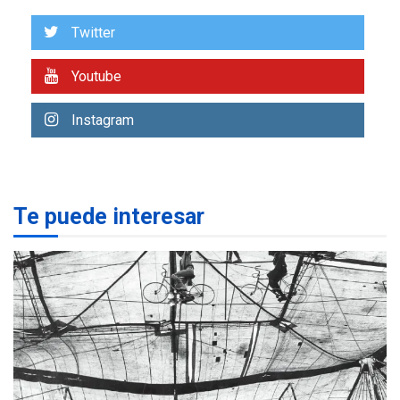
Venezuela requiere
US$183.000 millones para
Twitter
7
alcanzar 3 millones de bdp
Youtube
REGIONALES
ÚLTIMA HORA
Libro de Guadalupe Burelli
Instagram
eleva sus velas en
Margarita
1
REGIONALES
ÚLTIMA HORA
Te puede interesar
Margarita será sede de
Programa “Cuidadores 360”
para aprender a atender
2
adultos mayores
REGIONALES
ÚLTIMA HORA
Mariño fortalece capacidad
operativa con flota
vehicular de 60 unidades
adquiridas en un año de
3