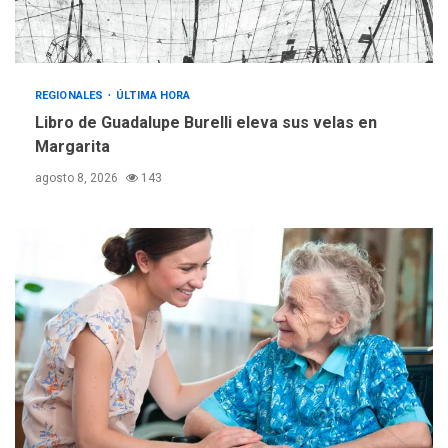
gestión
REGIONALES
ÚLTIMA HORA
Reparan hundimiento de la
«Juan Bautista Arismendi» a
REGIONALES
ÚLTIMA HORA
la altura de Macho Muerto
Libro de Guadalupe Burelli eleva sus velas en
4
Margarita
REGIONALES
TECNOLOGÍA
agosto 8, 2026
143
ÚLTIMA HORA
Fedecámaras NE y Unimar
trabajan en diplomado para
creación y manejo de
5
estadísticas de turismo