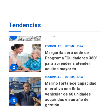
US$183.000 millones para
7
alcanzar 3 millones de bdp
REGIONALES
ÚLTIMA HORA
Tendencias
Libro de Guadalupe Burelli
eleva sus velas en
Margarita
1
REGIONALES
ÚLTIMA HORA
Margarita será sede de
Programa “Cuidadores 360”
para aprender a atender
2
adultos mayores
REGIONALES
ÚLTIMA HORA
Mariño fortalece capacidad
operativa con flota
vehicular de 60 unidades
adquiridas en un año de
3
gestión