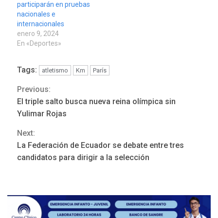
participarán en pruebas
nacionales e
internacionales
enero 9, 2024
En «Deportes»
Tags:
atletismo
Km
París
Previous:
Continue
El triple salto busca nueva reina olímpica sin
Reading
Yulimar Rojas
Next:
REGIONALES
ÚLTIMA HORA
La Federación de Ecuador se debate entre tres
Mariño fortalece capacidad
candidatos para dirigir a la selección
operativa con flota
vehicular de 60 unidades
adquiridas en un año de
3
gestión
REGIONALES
ÚLTIMA HORA