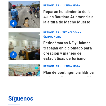
REGIONALES
ÚLTIMA HORA
Reparan hundimiento de la
«Juan Bautista Arismendi» a
la altura de Macho Muerto
4
REGIONALES
TECNOLOGÍA
ÚLTIMA HORA
Fedecámaras NE y Unimar
trabajan en diplomado para
creación y manejo de
5
estadísticas de turismo
REGIONALES
ÚLTIMA HORA
Plan de contingencia hídrica
en Nueva Esparta consolida
avances en territorio
6
insular
Síguenos
ECONOMÍA
TITULARES
ÚLTIMA HORA