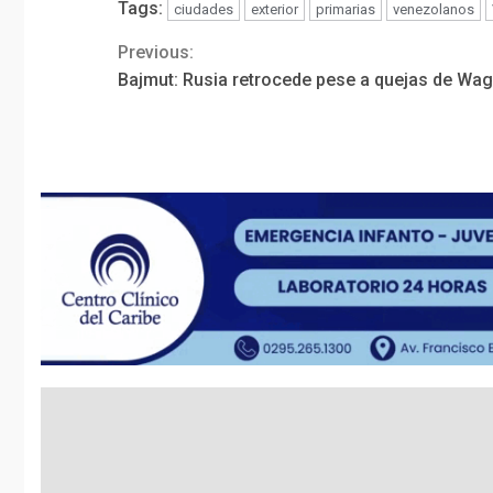
Tags:
ciudades
exterior
primarias
venezolanos
Previous:
Continue
Bajmut: Rusia retrocede pese a quejas de Wa
Reading