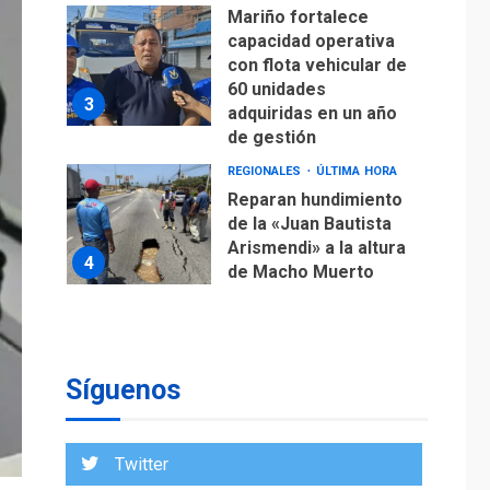
con flota vehicular de
60 unidades
3
adquiridas en un año
de gestión
REGIONALES
ÚLTIMA HORA
Reparan hundimiento
de la «Juan Bautista
Arismendi» a la altura
4
de Macho Muerto
REGIONALES
TECNOLOGÍA
ÚLTIMA HORA
Fedecámaras NE y
Unimar trabajan en
diplomado para
creación y manejo de
5
Síguenos
estadísticas de
turismo
REGIONALES
ÚLTIMA HORA
Twitter
Plan de contingencia