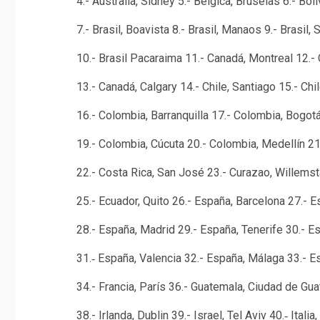
4.- Australia, Sidney 5.- Bélgica, Bruselas 6.- Bol
7.- Brasil, Boavista 8.- Brasil, Manaos 9.- Brasil,
10.- Brasil Pacaraima 11.- Canadá, Montreal 12.-
13.- Canadá, Calgary 14.- Chile, Santiago 15.- Chi
16.- Colombia, Barranquilla 17.- Colombia, Bogo
19.- Colombia, Cúcuta 20.- Colombia, Medellín 21
22.- Costa Rica, San José 23.- Curazao, Willemst
25.- Ecuador, Quito 26.- España, Barcelona 27.- E
28.- España, Madrid 29.- España, Tenerife 30.- E
31.‐ España, Valencia 32.- España, Málaga 33.- E
34.- Francia, París 36.- Guatemala, Ciudad de Gu
38.- Irlanda, Dublin 39.- Israel, Tel Aviv 40.‐ Italia