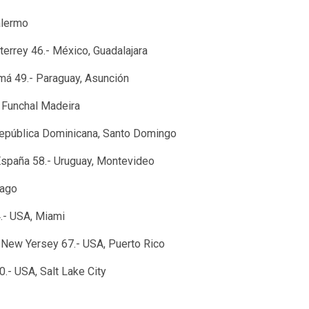
Palermo
errey 46.- México, Guadalajara
má 49.- Paraguay, Asunción
, Funchal Madeira
- República Dominicana, Santo Domingo
 España 58.- Uruguay, Montevideo
cago
4.- USA, Miami
 New Yersey 67.- USA, Puerto Rico
.- USA, Salt Lake City