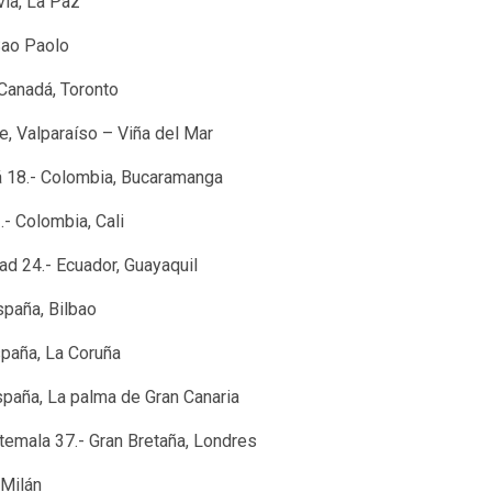
ivia, La Paz
 Sao Paolo
 Canadá, Toronto
le, Valparaíso – Viña del Mar
tá 18.- Colombia, Bucaramanga
.- Colombia, Cali
ad 24.- Ecuador, Guayaquil
spaña, Bilbao
spaña, La Coruña
spaña, La palma de Gran Canaria
atemala 37.- Gran Bretaña, Londres
, Milán