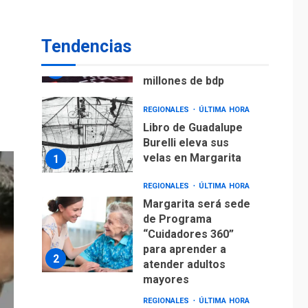
Venezuela requiere
US$183.000 millones
para alcanzar 3
7
Tendencias
millones de bdp
REGIONALES
ÚLTIMA HORA
Libro de Guadalupe
Burelli eleva sus
velas en Margarita
1
REGIONALES
ÚLTIMA HORA
Margarita será sede
de Programa
“Cuidadores 360”
para aprender a
2
atender adultos
mayores
REGIONALES
ÚLTIMA HORA
Mariño fortalece
capacidad operativa