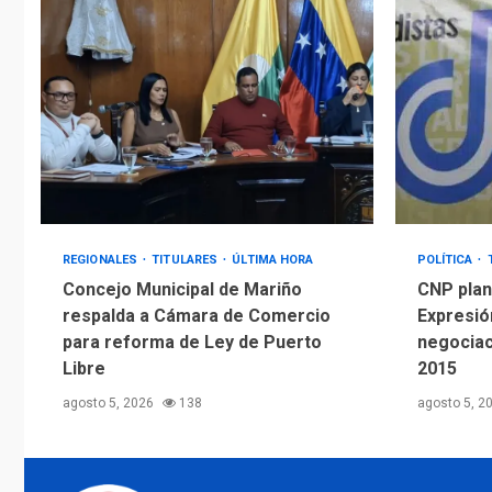
REGIONALES
TITULARES
ÚLTIMA HORA
POLÍTICA
Concejo Municipal de Mariño
CNP plant
respalda a Cámara de Comercio
Expresió
para reforma de Ley de Puerto
negociac
Libre
2015
agosto 5, 2026
138
agosto 5, 2