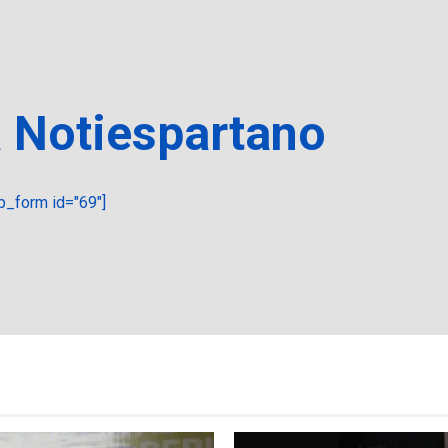
a Notiespartano
_form id="69"]