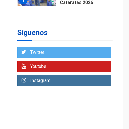
7
Cataratas 2026
REGIONALES
TITULARES
ÚLTIMA HORA
Concejo Municipal de
Mariño respalda a
Síguenos
Cámara de Comercio
1
para reforma de Ley
de Puerto Libre
Twitter
POLÍTICA
TITULARES
ÚLTIMA HORA
Youtube
CNP plantea incluir
Libertad de Expresión
Instagram
en agenda de
2
negociación con
comisión de AN 2015
DESTACADOS
NACIONALES
ÚLTIMA HORA
Gobierno nacional y
regional nos