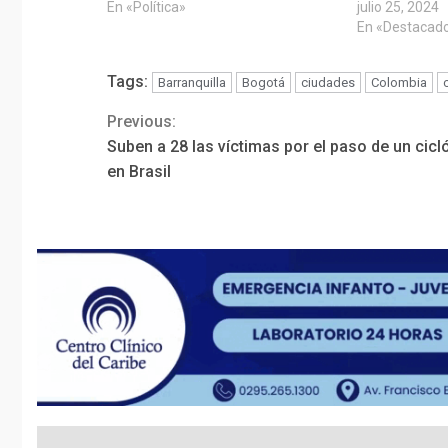
En «Política»
julio 25, 2024
En «Destacad
Tags:
Barranquilla
Bogotá
ciudades
Colombia
Previous:
Continue
Suben a 28 las víctimas por el paso de un cicl
Reading
en Brasil