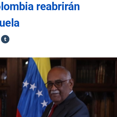
lombia reabrirán
uela