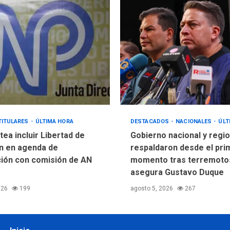
TITULARES
ÚLTIMA HORA
DESTACADOS
NACIONALES
ÚLT
ea incluir Libertad de
Gobierno nacional y regio
n en agenda de
respaldaron desde el pri
ión con comisión de AN
momento tras terremotos
asegura Gustavo Duque
026
199
agosto 5, 2026
267