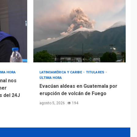
IMA HORA
LATINOAMÉRICA Y CARIBE
TITULARES
ÚLTIMA HORA
nal nos
Evacúan aldeas en Guatemala por
mer
erupción de volcán de Fuego
 del 24J
agosto 5, 2026
194