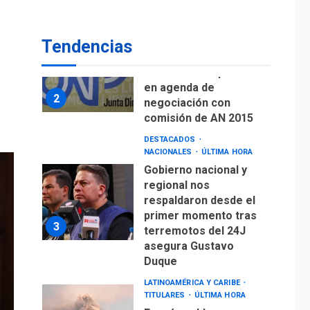
de Puerto Libre
POLÍTICA
TITULARES
ÚLTIMA HORA
Tendencias
CNP plantea incluir
Libertad de Expresión
en agenda de
2
negociación con
comisión de AN 2015
DESTACADOS
NACIONALES
ÚLTIMA HORA
Gobierno nacional y
regional nos
respaldaron desde el
primer momento tras
3
terremotos del 24J
asegura Gustavo
Duque
LATINOAMÉRICA Y CARIBE
TITULARES
ÚLTIMA HORA