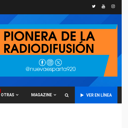
«muy pronto» sobre
5
Twitter
Youtube
Instagr
Ormuz
REGIONALES
TITULARES
ÚLTIMA HORA
Guardia Nacional
Bolivariana celebró
su 89° aniversario en
6
Nueva Esparta
REGIONALES
ÚLTIMA HORA
Misión Milagro en
Antolín del Campo:
Arrancó la jornada de
7
Cataratas 2026
REGIONALES
TITULARES
OTRAS
MAGAZINE
VER EN LÍNEA
ÚLTIMA HORA
Concejo Municipal de
Mariño respalda a
Cámara de Comercio
1
para reforma de Ley