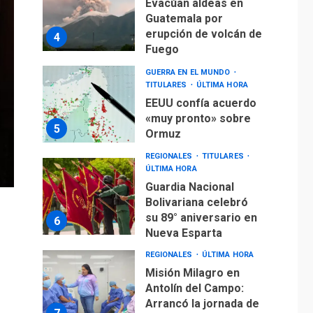
Evacúan aldeas en
Guatemala por
erupción de volcán de
4
Fuego
GUERRA EN EL MUNDO
TITULARES
ÚLTIMA HORA
EEUU confía acuerdo
«muy pronto» sobre
5
Ormuz
REGIONALES
TITULARES
ÚLTIMA HORA
Guardia Nacional
Bolivariana celebró
su 89° aniversario en
6
Nueva Esparta
REGIONALES
ÚLTIMA HORA
Misión Milagro en
Antolín del Campo:
Arrancó la jornada de