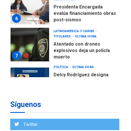
Presidenta Encargada
evalúa financiamiento obras
6
post-sismos
LATINOAMÉRICA Y CARIBE
TITULARES
ÚLTIMA HORA
Atentado con drones
explosivos deja un policía
7
muerto
POLÍTICA
ÚLTIMA HORA
Delcy Rodríguez designa
nuevo presidente de
Corpoelec y nuevo
viceministro de Servicios
1
Eléctricos
Síguenos
DEPORTES
TITULARES
ÚLTIMA HORA
Lionel Messi llega a
Twitter
Argentina para despedir a