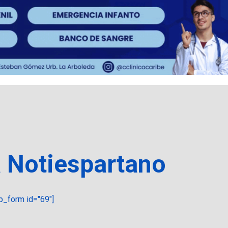
a Notiespartano
_form id="69"]