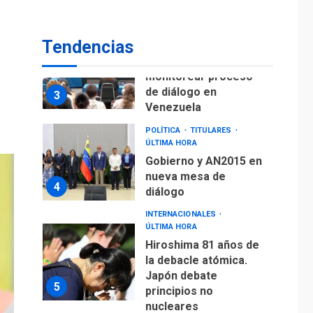
fuera de Bogotá
POLÍTICA
TITULARES
Tendencias
ÚLTIMA HORA
ONGs piden a CIDH
monitorear proceso
de diálogo en
3
Venezuela
POLÍTICA
TITULARES
ÚLTIMA HORA
Gobierno y AN2015 en
nueva mesa de
4
diálogo
INTERNACIONALES
ÚLTIMA HORA
Hiroshima 81 años de
la debacle atómica.
Japón debate
5
principios no
nucleares