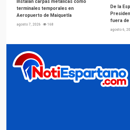
Instalan carpas metálicas como
De la Esp
terminales temporales en
Presiden
Aeropuerto de Maiquetía
fuera de
agosto 7, 2026
168
agosto 6, 2