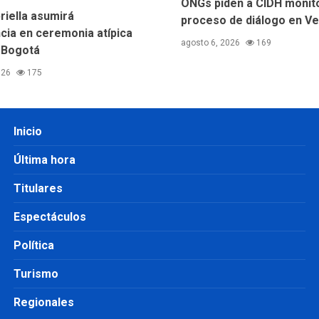
ONGs piden a CIDH monit
riella asumirá
proceso de diálogo en V
cia en ceremonia atípica
agosto 6, 2026
169
 Bogotá
026
175
Inicio
Última hora
Titulares
Espectáculos
Política
Turismo
Regionales