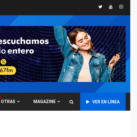
Twitter
Youtube
Instagr
GUERRA EN EL MUNDO
TITULARES
ÚLTIMA HORA
Ucrania y Rusia
intensifican
ofensivas de largo
7
alcance
NACIONALES
TITULARES
ÚLTIMA HORA
Instalan carpas
metálicas como
terminales
temporales en
1
Aeropuerto de
Maiquetía
OTRAS
MAGAZINE
VER EN LÍNEA
LATINOAMÉRICA Y CARIBE
TITULARES
ÚLTIMA HORA
De la Espriella
asumirá Presidencia
en ceremonia atípica
2