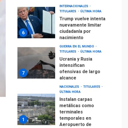
INTERNACIONALES
TITULARES
ÚLTIMA HORA
Trump vuelve intenta
nuevamente limitar
ciudadanía por
6
nacimiento
GUERRA EN EL MUNDO
TITULARES
ÚLTIMA HORA
Ucrania y Rusia
intensifican
ofensivas de largo
7
alcance
NACIONALES
TITULARES
ÚLTIMA HORA
Instalan carpas
metálicas como
terminales
temporales en
1
Aeropuerto de