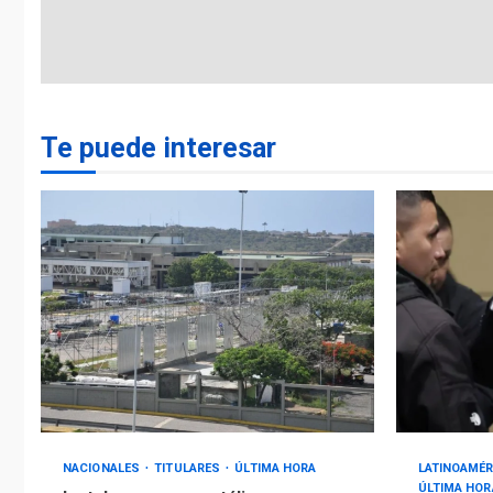
Te puede interesar
NACIONALES
TITULARES
ÚLTIMA HORA
LATINOAMÉR
ÚLTIMA HOR