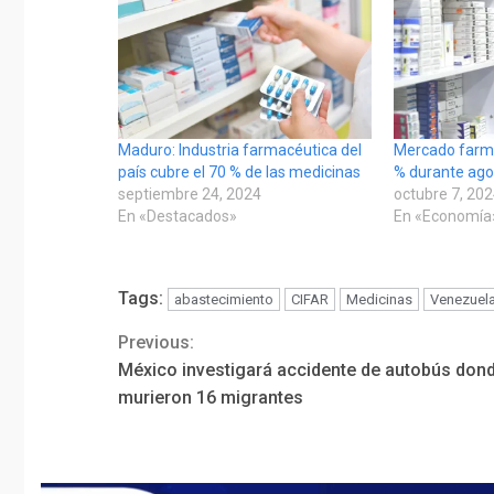
Maduro: Industria farmacéutica del
Mercado farma
país cubre el 70 % de las medicinas
% durante ago
septiembre 24, 2024
octubre 7, 20
En «Destacados»
En «Economía
Tags:
abastecimiento
CIFAR
Medicinas
Venezuel
Previous:
Continue
México investigará accidente de autobús don
Reading
murieron 16 migrantes