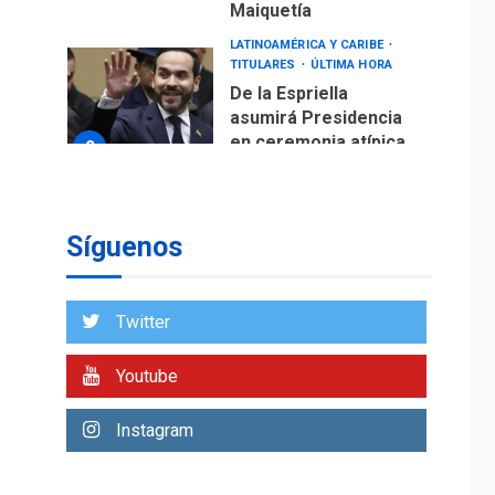
Maiquetía
LATINOAMÉRICA Y CARIBE
TITULARES
ÚLTIMA HORA
De la Espriella
asumirá Presidencia
en ceremonia atípica
2
fuera de Bogotá
POLÍTICA
TITULARES
ÚLTIMA HORA
Síguenos
ONGs piden a CIDH
monitorear proceso
de diálogo en
3
Twitter
Venezuela
POLÍTICA
TITULARES
Youtube
ÚLTIMA HORA
Gobierno y AN2015 en
Instagram
nueva mesa de
4
diálogo
INTERNACIONALES