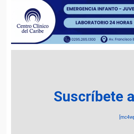
Suscríbete 
[mc4wp