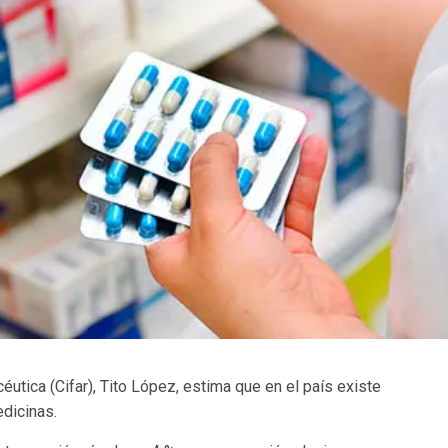
éutica (Cifar), Tito López, estima que en el país existe
dicinas.