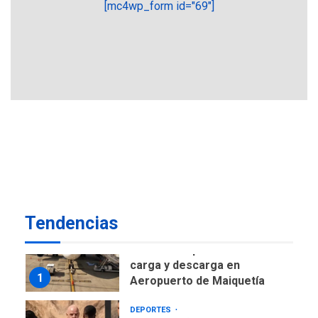
[mc4wp_form id="69"]
ÚLTIMA HORA
CNP plantea incluir Libertad
de Expresión en agenda de
negociación con comisión
6
de AN 2015
DESTACADOS
NACIONALES
ÚLTIMA HORA
Gobierno nacional y
regional nos respaldaron
desde el primer momento
7
tras terremotos del 24J
asegura Gustavo Duque
Tendencias
NACIONALES
TITULARES
ÚLTIMA HORA
Reanudan operaciones de
carga y descarga en
1
Aeropuerto de Maiquetía
DEPORTES