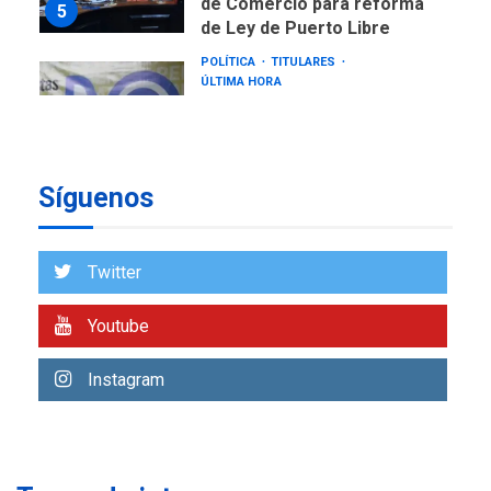
de Comercio para reforma
5
de Ley de Puerto Libre
POLÍTICA
TITULARES
ÚLTIMA HORA
CNP plantea incluir Libertad
de Expresión en agenda de
negociación con comisión
6
de AN 2015
Síguenos
DESTACADOS
NACIONALES
ÚLTIMA HORA
Gobierno nacional y
Twitter
regional nos respaldaron
desde el primer momento
Youtube
7
tras terremotos del 24J
asegura Gustavo Duque
Instagram
NACIONALES
TITULARES
ÚLTIMA HORA
Reanudan operaciones de
carga y descarga en