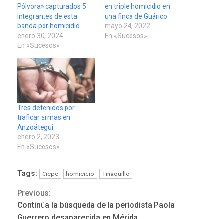
Pólvora» capturados 5
en triple homicidio en
integrantes de esta
una finca de Guárico
banda por homicidio
mayo 24, 2022
enero 30, 2024
En «Sucesos»
En «Sucesos»
Tres detenidos por
traficar armas en
Anzoátegui
enero 2, 2023
En «Sucesos»
Tags:
Cicpc
homicidio
Tinaquillo
Previous:
Continue
Continúa la búsqueda de la periodista Paola
Guerrero desaparecida en Mérida