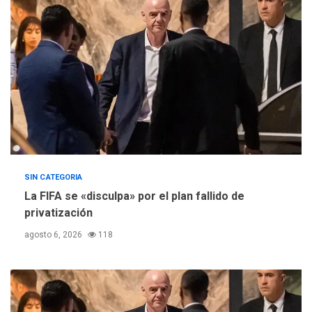
Concejo Municipal de
Mariño respalda a Cámara
de Comercio para reforma
5
de Ley de Puerto Libre
SIN CATEGORIA
La FIFA se «disculpa» por el plan fallido de
privatización
agosto 6, 2026
118