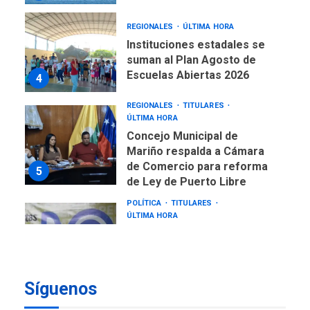
REGIONALES
ÚLTIMA HORA
Instituciones estadales se
suman al Plan Agosto de
Escuelas Abiertas 2026
4
REGIONALES
TITULARES
ÚLTIMA HORA
Concejo Municipal de
Mariño respalda a Cámara
de Comercio para reforma
5
de Ley de Puerto Libre
POLÍTICA
TITULARES
ÚLTIMA HORA
CNP plantea incluir Libertad
de Expresión en agenda de
negociación con comisión
6
de AN 2015
Síguenos
DESTACADOS
NACIONALES