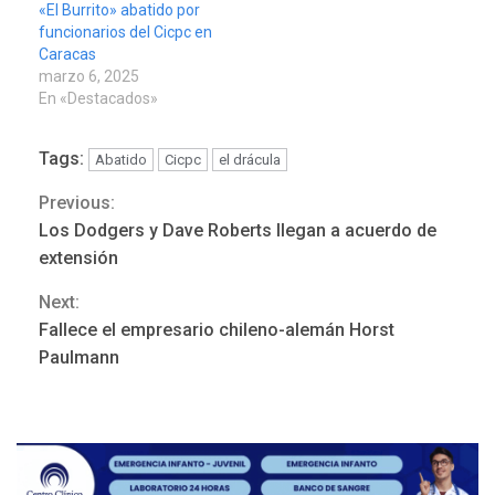
«El Burrito» abatido por
funcionarios del Cicpc en
Caracas
marzo 6, 2025
En «Destacados»
Tags:
Abatido
Cicpc
el drácula
Previous:
Continue
Los Dodgers y Dave Roberts llegan a acuerdo de
Reading
extensión
Next:
Fallece el empresario chileno-alemán Horst
ÚLTIMA HORA
Paulmann
Hutíes de Yemen dicen que
atacaron dos petroleros
sauditas
3
REGIONALES
ÚLTIMA HORA