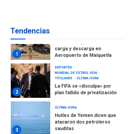
desde el primer momento
7
tras terremotos del 24J
asegura Gustavo Duque
Tendencias
NACIONALES
TITULARES
ÚLTIMA HORA
Reanudan operaciones de
carga y descarga en
1
Aeropuerto de Maiquetía
DEPORTES
MUNDIAL DE FÚTBOL 2026
TITULARES
ÚLTIMA HORA
La FIFA se «disculpa» por
2
plan fallido de privatización
ÚLTIMA HORA
Hutíes de Yemen dicen que
atacaron dos petroleros
sauditas
3