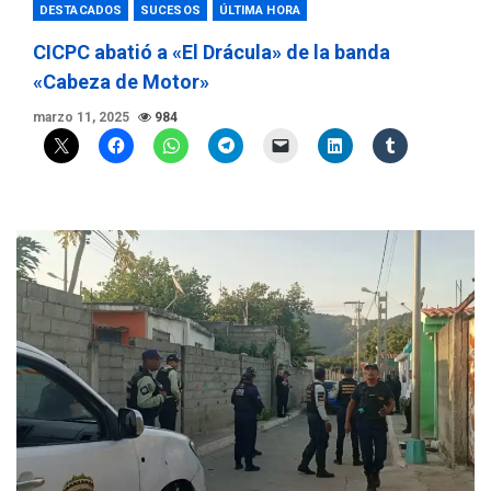
DESTACADOS
SUCESOS
ÚLTIMA HORA
CICPC abatió a «El Drácula» de la banda
«Cabeza de Motor»
marzo 11, 2025
984