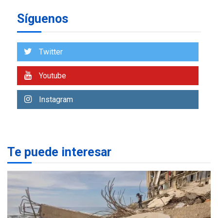
a Corazón de Mi Patria
6
Síguenos
REGIONALES
ÚLTIMA HORA
Alcaldía de Maneiro sigue
Twitter
atendiendo falta de agua
con plan de contingencia
7
Youtube
NACIONALES
TITULARES
Instagram
ÚLTIMA HORA
Más de 1.500 personas son
reportadas como
1
desaparecidas en La Guaira
Te puede interesar
LATINOAMÉRICA Y CARIBE
TITULARES
ÚLTIMA HORA
Seis muertos en Colombia
en combates contra grupos
2
armados