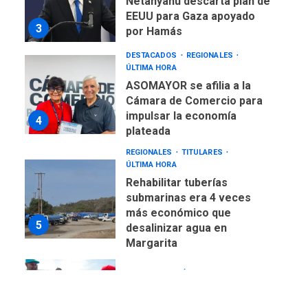
Netanyahu descarta plan de
EEUU para Gaza apoyado
3
por Hamás
DESTACADOS
REGIONALES
ÚLTIMA HORA
ASOMAYOR se afilia a la
Cámara de Comercio para
impulsar la economía
4
plateada
REGIONALES
TITULARES
ÚLTIMA HORA
Rehabilitar tuberías
submarinas era 4 veces
más económico que
5
desalinizar agua en
Margarita
REGIONALES
ÚLTIMA HORA
Gobernadora llevó tanques
de almacenamiento de agua