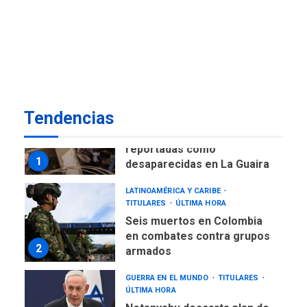
REGIONALES
ÚLTIMA HORA
Alcaldía de Maneiro sigue
atendiendo falta de agua
con plan de contingencia
7
NACIONALES
TITULARES
Tendencias
ÚLTIMA HORA
Más de 1.500 personas son
reportadas como
1
desaparecidas en La Guaira
LATINOAMÉRICA Y CARIBE
TITULARES
ÚLTIMA HORA
Seis muertos en Colombia
en combates contra grupos
2
armados
GUERRA EN EL MUNDO
TITULARES
ÚLTIMA HORA