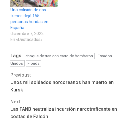
Una colisión de dos
trenes dejó 155
personas heridas en
España
diciembre 7, 2022
En «Destacados»
Tags:
choque de tren con carro de bomberos
Estados
Unidos
Florida
Previous:
Continue
Unos mil soldados norcoreanos han muerto en
Reading
Kursk
Next:
GUERRA EN EL MUNDO
TITULARES
Las FANB neutraliza incursión narcotraficante en
ÚLTIMA HORA
costas de Falcón
Netanyahu descarta plan de
EEUU para Gaza apoyado
3