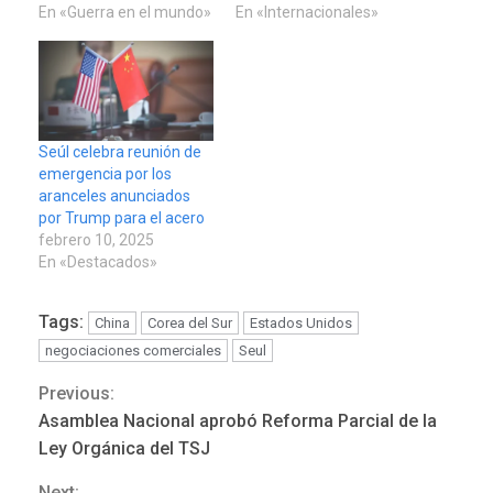
En «Guerra en el mundo»
En «Internacionales»
Seúl celebra reunión de
emergencia por los
aranceles anunciados
por Trump para el acero
febrero 10, 2025
En «Destacados»
Tags:
China
Corea del Sur
Estados Unidos
negociaciones comerciales
Seul
Previous:
Continue
Asamblea Nacional aprobó Reforma Parcial de la
Reading
Ley Orgánica del TSJ
Next: