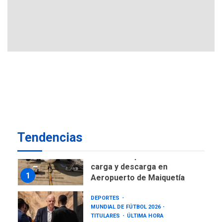
CNP plantea incluir Libertad
de Expresión en agenda de
negociación con comisión
6
de AN 2015
DESTACADOS
NACIONALES
ÚLTIMA HORA
Gobierno nacional y
regional nos respaldaron
desde el primer momento
7
tras terremotos del 24J
asegura Gustavo Duque
Tendencias
NACIONALES
TITULARES
ÚLTIMA HORA
Reanudan operaciones de
carga y descarga en
1
Aeropuerto de Maiquetía
DEPORTES
MUNDIAL DE FÚTBOL 2026
TITULARES
ÚLTIMA HORA