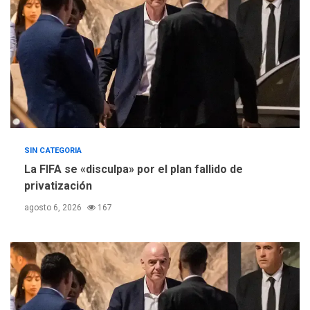
Mariño respalda a Cámara
de Comercio para reforma
5
de Ley de Puerto Libre
SIN CATEGORIA
La FIFA se «disculpa» por el plan fallido de
privatización
agosto 6, 2026
167