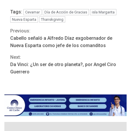
ÚLTIMA HORA
Tags:
ONGs piden a CIDH
Cevamar
Día de Acción de Gracias
isla Margarita
monitorear proceso de
Nueva Esparta
Thanskgiving
3
diálogo en Venezuela
Previous:
Continue
Cabello señaló a Alfredo Díaz exgobernador de
POLÍTICA
TITULARES
Reading
Nueva Esparta como jefe de los comanditos
ÚLTIMA HORA
Gobierno y AN2015 en
Next:
nueva mesa de diálogo
4
Da Vinci: ¿Un ser de otro planeta?, por Angel Ciro
Guerrero
INTERNACIONALES
ÚLTIMA HORA
Hiroshima 81 años de la
debacle atómica. Japón
debate principios no
5
nucleares
INTERNACIONALES
TITULARES
ÚLTIMA HORA
Trump vuelve intenta
nuevamente limitar