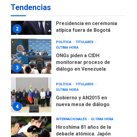
POLÍTICA
TITULARES
Tendencias
ÚLTIMA HORA
ONGs piden a CIDH
monitorear proceso de
3
diálogo en Venezuela
POLÍTICA
TITULARES
ÚLTIMA HORA
Gobierno y AN2015 en
nueva mesa de diálogo
4
INTERNACIONALES
ÚLTIMA HORA
Hiroshima 81 años de la
debacle atómica. Japón
debate principios no
5
nucleares
INTERNACIONALES
TITULARES
ÚLTIMA HORA
Trump vuelve intenta