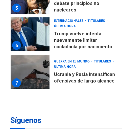
nuevamente limitar
6
ciudadanía por nacimiento
GUERRA EN EL MUNDO
TITULARES
ÚLTIMA HORA
Ucrania y Rusia intensifican
ofensivas de largo alcance
7
NACIONALES
TITULARES
ÚLTIMA HORA
Instalan carpas metálicas
como terminales
temporales en Aeropuerto
1
de Maiquetía
LATINOAMÉRICA Y CARIBE
TITULARES
ÚLTIMA HORA
De la Espriella asumirá
Presidencia en ceremonia
Síguenos
2
atípica fuera de Bogotá