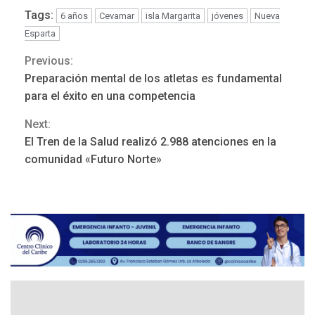
Tags:
6 años
Cevamar
isla Margarita
jóvenes
Nueva
Esparta
Previous:
Continue
DESTACADOS
NACIONALES
Preparación mental de los atletas es fundamental
ÚLTIMA HORA
Reading
para el éxito en una competencia
Gobierno nacional y
regional nos respaldaron
Next:
desde el primer momento
El Tren de la Salud realizó 2.988 atenciones en la
3
tras terremotos del 24J
comunidad «Futuro Norte»
asegura Gustavo Duque
LATINOAMÉRICA Y CARIBE
TITULARES
ÚLTIMA HORA
Evacúan aldeas en
Guatemala por erupción de
4
volcán de Fuego
GUERRA EN EL MUNDO
TITULARES
ÚLTIMA HORA