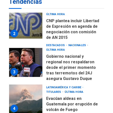
Tendencias
de Ley de Puerto Libre
POLÍTICA
TITULARES
ÚLTIMA HORA
CNP plantea incluir Libertad
de Expresión en agenda de
negociación con comisión
2
de AN 2015
DESTACADOS
NACIONALES
ÚLTIMA HORA
Gobierno nacional y
regional nos respaldaron
desde el primer momento
3
tras terremotos del 24J
asegura Gustavo Duque
LATINOAMÉRICA Y CARIBE
TITULARES
ÚLTIMA HORA
Evacúan aldeas en
Guatemala por erupción de
4
volcán de Fuego