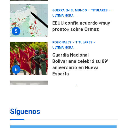
GUERRA EN EL MUNDO
TITULARES
ÚLTIMA HORA
EEUU confía acuerdo «muy
pronto» sobre Ormuz
5
REGIONALES
TITULARES
ÚLTIMA HORA
Guardia Nacional
Bolivariana celebró su 89°
aniversario en Nueva
6
Esparta
REGIONALES
ÚLTIMA HORA
Misión Milagro en Antolín
del Campo: Arrancó la
jornada de Cataratas 2026
7
Síguenos
REGIONALES
TITULARES
ÚLTIMA HORA