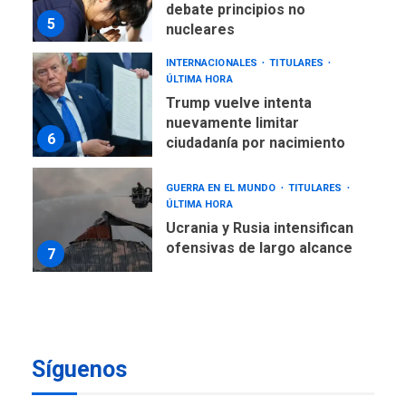
debate principios no
5
nucleares
INTERNACIONALES
TITULARES
ÚLTIMA HORA
Trump vuelve intenta
nuevamente limitar
6
ciudadanía por nacimiento
GUERRA EN EL MUNDO
TITULARES
ÚLTIMA HORA
Ucrania y Rusia intensifican
ofensivas de largo alcance
7
NACIONALES
TITULARES
ÚLTIMA HORA
Instalan carpas metálicas
como terminales
Síguenos
temporales en Aeropuerto
1
de Maiquetía