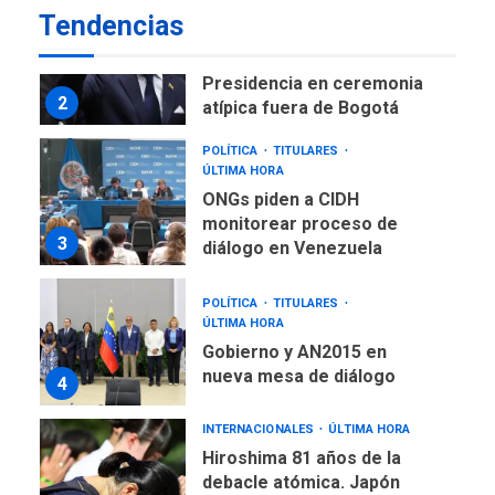
LATINOAMÉRICA Y CARIBE
Tendencias
TITULARES
ÚLTIMA HORA
De la Espriella asumirá
Presidencia en ceremonia
2
atípica fuera de Bogotá
POLÍTICA
TITULARES
ÚLTIMA HORA
ONGs piden a CIDH
monitorear proceso de
3
diálogo en Venezuela
POLÍTICA
TITULARES
ÚLTIMA HORA
Gobierno y AN2015 en
nueva mesa de diálogo
4
INTERNACIONALES
ÚLTIMA HORA
Hiroshima 81 años de la
debacle atómica. Japón