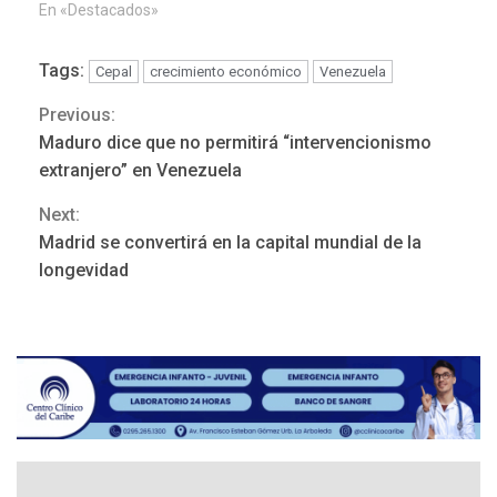
En «Destacados»
Tags:
Cepal
crecimiento económico
Venezuela
Previous:
Continue
Maduro dice que no permitirá “intervencionismo
POLÍTICA
TITULARES
Reading
ÚLTIMA HORA
extranjero” en Venezuela
ONGs piden a CIDH
Next:
monitorear proceso de
3
diálogo en Venezuela
Madrid se convertirá en la capital mundial de la
longevidad
POLÍTICA
TITULARES
ÚLTIMA HORA
Gobierno y AN2015 en
nueva mesa de diálogo
4
INTERNACIONALES
ÚLTIMA HORA
Hiroshima 81 años de la
debacle atómica. Japón