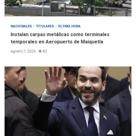
debate principios no
5
nucleares
NACIONALES
TITULARES
ÚLTIMA HORA
Instalan carpas metálicas como terminales
temporales en Aeropuerto de Maiquetía
agosto 7, 2026
82