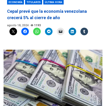
ECONOMÍA
TITULARES
ÚLTIMA HORA
Cepal prevé que la economía venezolana
crecerá 5% al cierre de año
agosto 18, 2024
1193