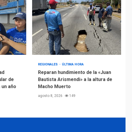
REGIONALES
ÚLTIMA HORA
ad
Reparan hundimiento de la «Juan
ular de
Bautista Arismendi» a la altura de
n un año
Macho Muerto
agosto 8, 2026
149