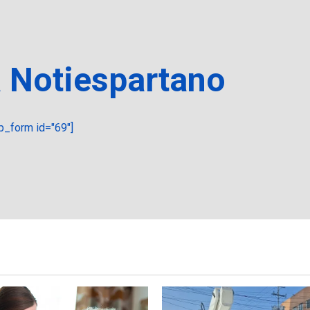
a Notiespartano
_form id="69"]