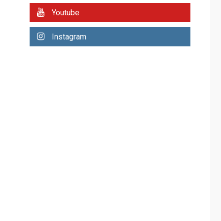
REGIONALES
ÚLTIMA HORA
Youtube
Plan de contingencia
hídrica en Nueva
Instagram
Esparta consolida
avances en territorio
6
insular
ECONOMÍA
TITULARES
ÚLTIMA HORA
Venezuela requiere
US$183.000 millones
para alcanzar 3
7
millones de bdp
REGIONALES
ÚLTIMA HORA
Libro de Guadalupe
Burelli eleva sus
velas en Margarita
1
REGIONALES
ÚLTIMA HORA