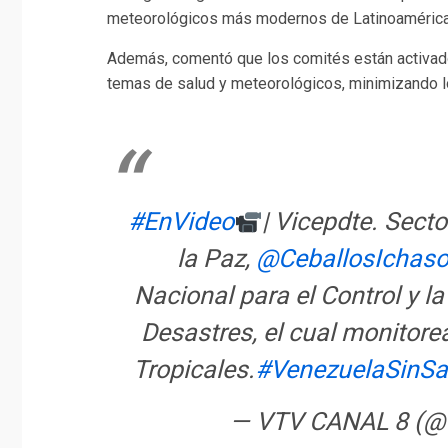
meteorológicos más modernos de Latinoamérica
Además, comentó que los comités están activados
temas de salud y meteorológicos, minimizando lo
#EnVideo
| Vicepdte. Sect
la Paz,
@CeballosIchas
Nacional para el Control y 
Desastres, el cual monitor
Tropicales.
#VenezuelaSinSa
— VTV CANAL 8 (@