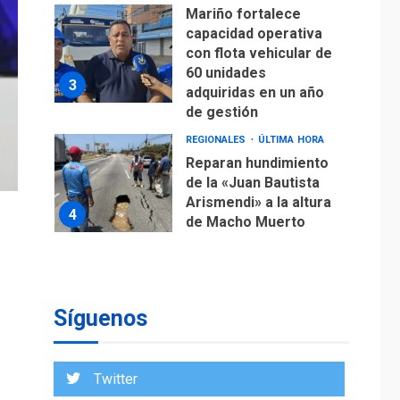
Mariño fortalece
capacidad operativa
con flota vehicular de
60 unidades
3
adquiridas en un año
de gestión
REGIONALES
ÚLTIMA HORA
Reparan hundimiento
de la «Juan Bautista
Arismendi» a la altura
4
de Macho Muerto
REGIONALES
TECNOLOGÍA
ÚLTIMA HORA
Fedecámaras NE y
Unimar trabajan en
Síguenos
diplomado para
creación y manejo de
5
estadísticas de
Twitter
turismo