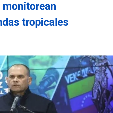
e monitorean
das tropicales