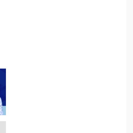
ÚLTIMA HORA
Fedecámaras NE y
Unimar trabajan en
diplomado para
creación y manejo de
5
estadísticas de
turismo