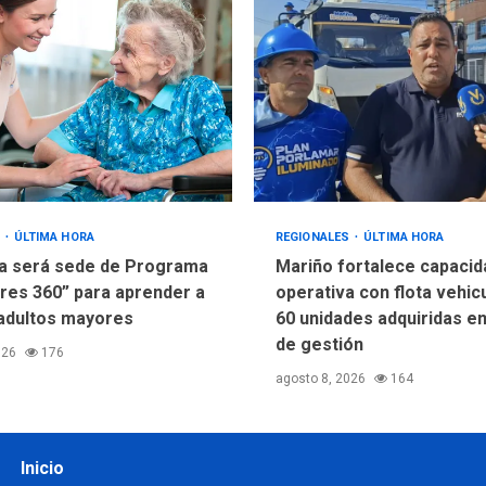
S
ÚLTIMA HORA
REGIONALES
ÚLTIMA HORA
a será sede de Programa
Mariño fortalece capacid
res 360” para aprender a
operativa con flota vehic
adultos mayores
60 unidades adquiridas e
de gestión
026
176
agosto 8, 2026
164
Inicio