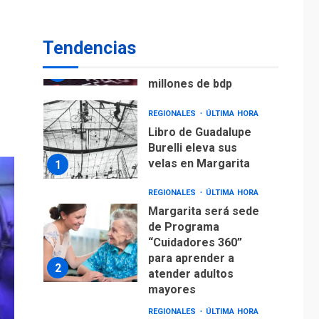
ECONOMÍA
TITULARES
ÚLTIMA HORA
Venezuela requiere
Tendencias
US$183.000 millones
para alcanzar 3
7
millones de bdp
REGIONALES
ÚLTIMA HORA
Libro de Guadalupe
Burelli eleva sus
velas en Margarita
1
REGIONALES
ÚLTIMA HORA
Margarita será sede
de Programa
“Cuidadores 360”
para aprender a
2
atender adultos
mayores
REGIONALES
ÚLTIMA HORA