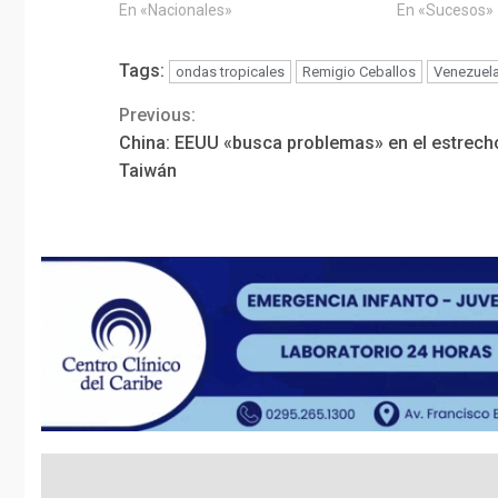
En «Nacionales»
En «Sucesos»
Tags:
ondas tropicales
Remigio Ceballos
Venezuel
Previous:
Continue
China: EEUU «busca problemas» en el estrech
Reading
Taiwán