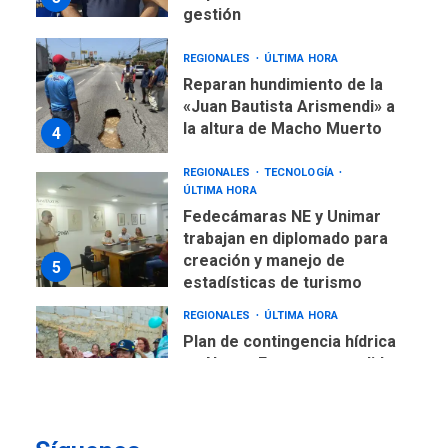
gestión
REGIONALES
ÚLTIMA HORA
Reparan hundimiento de la
«Juan Bautista Arismendi» a
la altura de Macho Muerto
4
REGIONALES
TECNOLOGÍA
ÚLTIMA HORA
Fedecámaras NE y Unimar
trabajan en diplomado para
creación y manejo de
5
estadísticas de turismo
REGIONALES
ÚLTIMA HORA
Plan de contingencia hídrica
en Nueva Esparta consolida
avances en territorio
6
insular
ECONOMÍA
TITULARES