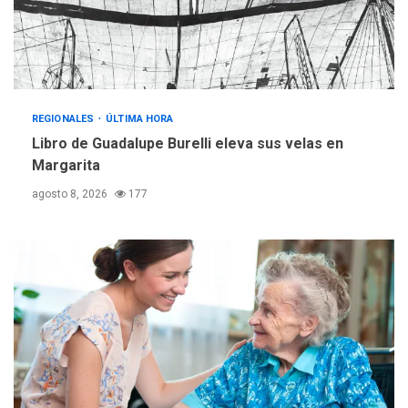
adquiridas en un año de
3
gestión
REGIONALES
ÚLTIMA HORA
Reparan hundimiento de la
«Juan Bautista Arismendi» a
REGIONALES
ÚLTIMA HORA
la altura de Macho Muerto
Libro de Guadalupe Burelli eleva sus velas en
4
Margarita
REGIONALES
TECNOLOGÍA
agosto 8, 2026
177
ÚLTIMA HORA
Fedecámaras NE y Unimar
trabajan en diplomado para
creación y manejo de
5
estadísticas de turismo