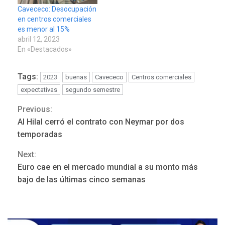
Cavececo: Desocupación
en centros comerciales
es menor al 15%
abril 12, 2023
En «Destacados»
Tags:
2023
buenas
Cavececo
Centros comerciales
expectativas
segundo semestre
Previous:
Continue
Al Hilal cerró el contrato con Neymar por dos
Reading
temporadas
Next:
REGIONALES
ÚLTIMA HORA
Euro cae en el mercado mundial a su monto más
Mariño fortalece capacidad
bajo de las últimas cinco semanas
operativa con flota
vehicular de 60 unidades
adquiridas en un año de
3
gestión