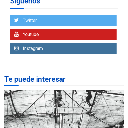
Síguenos
ÚLTIMA HORA
Venezuela requiere
US$183.000 millones para
Twitter
7
alcanzar 3 millones de bdp
Youtube
REGIONALES
ÚLTIMA HORA
Libro de Guadalupe Burelli
Instagram
eleva sus velas en
Margarita
1
REGIONALES
ÚLTIMA HORA
Te puede interesar
Margarita será sede de
Programa “Cuidadores 360”
para aprender a atender
2
adultos mayores
REGIONALES
ÚLTIMA HORA
Mariño fortalece capacidad
operativa con flota
vehicular de 60 unidades