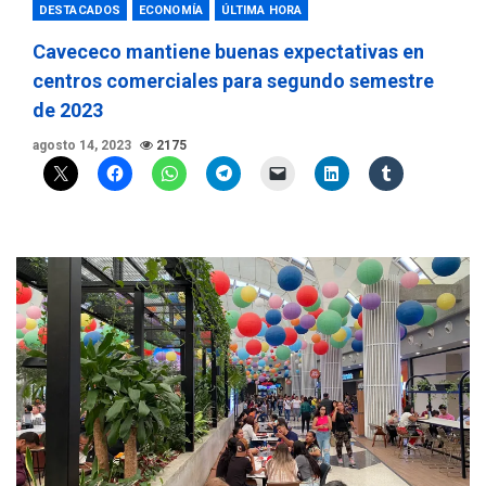
DESTACADOS
ECONOMÍA
ÚLTIMA HORA
Cavececo mantiene buenas expectativas en
centros comerciales para segundo semestre
de 2023
agosto 14, 2023
2175