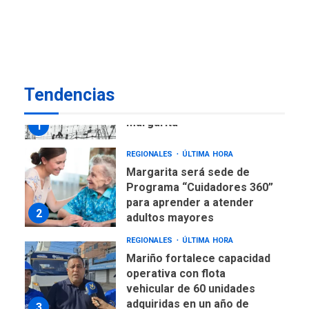
Venezuela requiere
US$183.000 millones para
7
alcanzar 3 millones de bdp
REGIONALES
ÚLTIMA HORA
Tendencias
Libro de Guadalupe Burelli
eleva sus velas en
Margarita
1
REGIONALES
ÚLTIMA HORA
Margarita será sede de
Programa “Cuidadores 360”
para aprender a atender
2
adultos mayores
REGIONALES
ÚLTIMA HORA
Mariño fortalece capacidad
operativa con flota
vehicular de 60 unidades
adquiridas en un año de
3