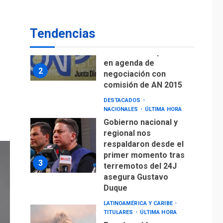
de Puerto Libre
POLÍTICA
TITULARES
ÚLTIMA HORA
Tendencias
CNP plantea incluir
Libertad de Expresión
en agenda de
2
negociación con
comisión de AN 2015
DESTACADOS
NACIONALES
ÚLTIMA HORA
Gobierno nacional y
regional nos
respaldaron desde el
primer momento tras
3
terremotos del 24J
asegura Gustavo
Duque
LATINOAMÉRICA Y CARIBE
TITULARES
ÚLTIMA HORA