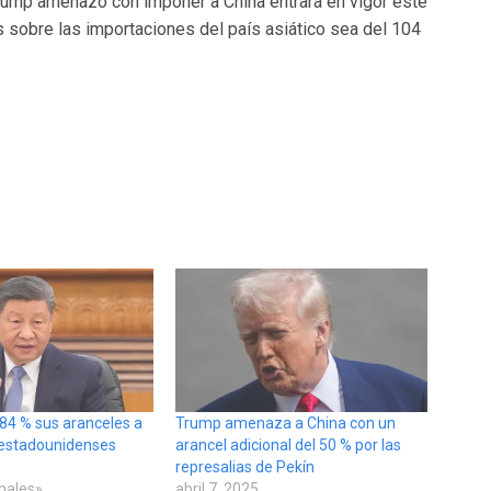
rump amenazó con imponer a China entrará en vigor este
s sobre las importaciones del país asiático sea del 104
 84 % sus aranceles a
Trump amenaza a China con un
 estadounidenses
arancel adicional del 50 % por las
represalias de Pekín
onales»
abril 7, 2025