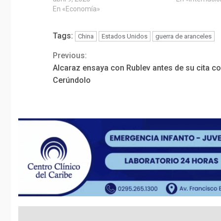
En «Economía»
Tags:
China
Estados Unidos
guerra de aranceles
Previous:
Continue
Alcaraz ensaya con Rublev antes de su cita c
Reading
Cerúndolo