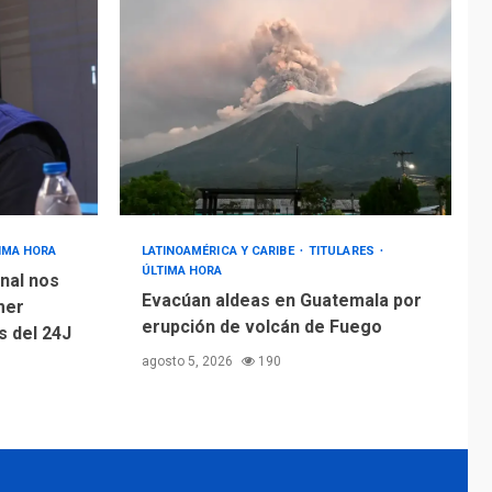
IMA HORA
LATINOAMÉRICA Y CARIBE
TITULARES
ÚLTIMA HORA
nal nos
Evacúan aldeas en Guatemala por
mer
erupción de volcán de Fuego
 del 24J
agosto 5, 2026
190