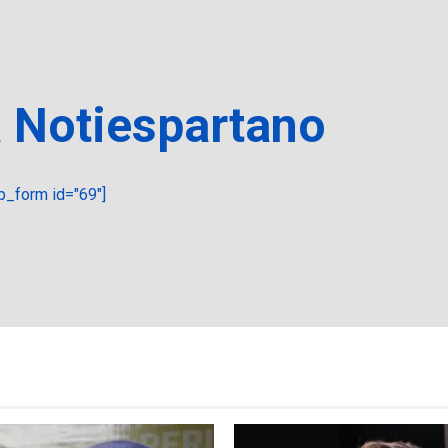
a Notiespartano
_form id="69"]