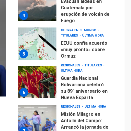
Evacúan aldeas en
Guatemala por
erupción de volcán de
4
Fuego
GUERRA EN EL MUNDO
TITULARES
ÚLTIMA HORA
EEUU confía acuerdo
«muy pronto» sobre
5
Ormuz
REGIONALES
TITULARES
ÚLTIMA HORA
Guardia Nacional
Bolivariana celebró
su 89° aniversario en
6
Nueva Esparta
REGIONALES
ÚLTIMA HORA
Misión Milagro en
Antolín del Campo:
Arrancó la jornada de