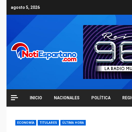
Skip
agosto 5, 2026
to
content
INICIO
NACIONALES
POLÍTICA
REG
ECONOMÍA
TITULARES
ÚLTIMA HORA