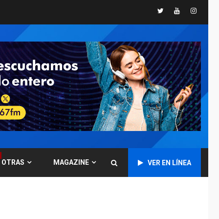
«muy pronto» sobre
5
Twitter
Youtube
Instagr
Ormuz
REGIONALES
TITULARES
ÚLTIMA HORA
Guardia Nacional
Bolivariana celebró
su 89° aniversario en
6
Nueva Esparta
REGIONALES
ÚLTIMA HORA
Misión Milagro en
Antolín del Campo:
Arrancó la jornada de
7
Cataratas 2026
REGIONALES
TITULARES
OTRAS
MAGAZINE
VER EN LÍNEA
ÚLTIMA HORA
Concejo Municipal de
Mariño respalda a
Cámara de Comercio
1
para reforma de Ley