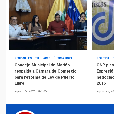
REGIONALES
TITULARES
ÚLTIMA HORA
POLÍTICA
Concejo Municipal de Mariño
CNP plant
respalda a Cámara de Comercio
Expresió
para reforma de Ley de Puerto
negociac
Libre
2015
agosto 5, 2026
105
agosto 5, 2