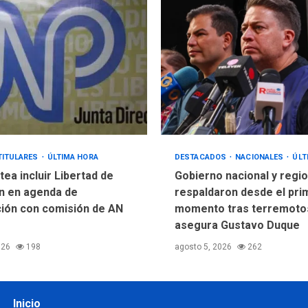
TITULARES
ÚLTIMA HORA
DESTACADOS
NACIONALES
ÚLT
ea incluir Libertad de
Gobierno nacional y regio
n en agenda de
respaldaron desde el pri
ión con comisión de AN
momento tras terremotos
asegura Gustavo Duque
026
198
agosto 5, 2026
262
Inicio