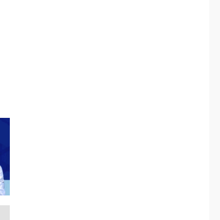
respaldaron desde el
primer momento tras
3
terremotos del 24J
asegura Gustavo
Duque
LATINOAMÉRICA Y CARIBE
TITULARES
ÚLTIMA HORA
Evacúan aldeas en
Guatemala por
erupción de volcán de
4
Fuego
GUERRA EN EL MUNDO
TITULARES
ÚLTIMA HORA
EEUU confía acuerdo
«muy pronto» sobre
5
Ormuz