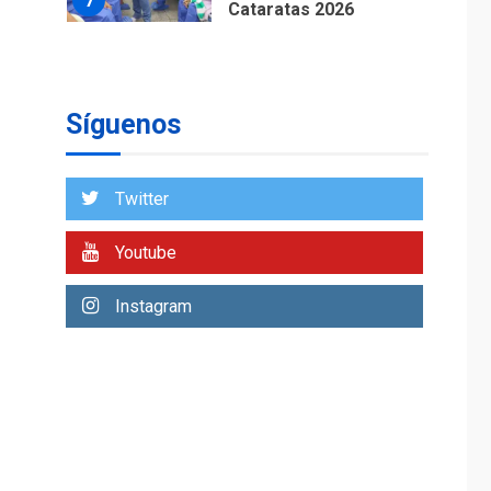
7
Cataratas 2026
REGIONALES
TITULARES
ÚLTIMA HORA
Concejo Municipal de
Mariño respalda a
Síguenos
Cámara de Comercio
1
para reforma de Ley
de Puerto Libre
Twitter
POLÍTICA
TITULARES
ÚLTIMA HORA
Youtube
CNP plantea incluir
Libertad de Expresión
Instagram
en agenda de
2
negociación con
comisión de AN 2015
DESTACADOS
NACIONALES
ÚLTIMA HORA
Gobierno nacional y
regional nos