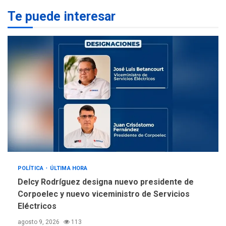
Te puede interesar
REGIONALES
ÚLTIMA HORA
Alcaldía de Mariño climatiza
Núcleo del Sistema de
Orquestas Porlamar
5
POLÍTICA
ÚLTIMA HORA
Delcy Rodríguez designa nuevo presidente de
Corpoelec y nuevo viceministro de Servicios
Eléctricos
agosto 9, 2026
113