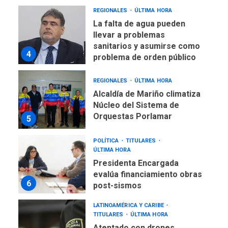
REGIONALES
ÚLTIMA HORA
Alcaldía de Mariño climatiza
Núcleo del Sistema de
Orquestas Porlamar
5
POLÍTICA
TITULARES
ÚLTIMA HORA
Presidenta Encargada
evalúa financiamiento obras
6
post-sismos
LATINOAMÉRICA Y CARIBE
TITULARES
ÚLTIMA HORA
Atentado con drones
explosivos deja un policía
7
muerto
POLÍTICA
ÚLTIMA HORA
Delcy Rodríguez designa
nuevo presidente de