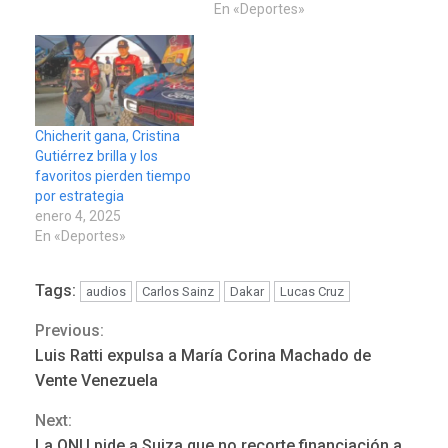
En «Deportes»
Chicherit gana, Cristina
Gutiérrez brilla y los
favoritos pierden tiempo
por estrategia
REGIONALES
ÚLTIMA HORA
enero 4, 2025
Funsone benefició a 46
En «Deportes»
personas con la entrega de
lentes correctivos
3
Tags:
audios
Carlos Sainz
Dakar
Lucas Cruz
REGIONALES
ÚLTIMA HORA
Previous:
Continue
La falta de agua pueden
Luis Ratti expulsa a María Corina Machado de
llevar a problemas
Reading
Vente Venezuela
sanitarios y asumirse como
4
problema de orden público
Next:
La ONU pide a Suiza que no recorte financiación a