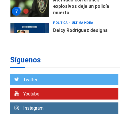
Corpoelec y nuevo
viceministro de Servicios
1
Eléctricos
DEPORTES
TITULARES
ÚLTIMA HORA
Lionel Messi llega a
Argentina para despedir a
2
su padre
Síguenos
REGIONALES
ÚLTIMA HORA
Funsone benefició a 46
personas con la entrega de
Twitter
lentes correctivos
3
Youtube
REGIONALES
ÚLTIMA HORA
La falta de agua pueden
Instagram
llevar a problemas
sanitarios y asumirse como
4
problema de orden público