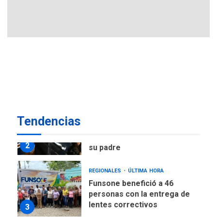
viceministro de Servicios
1
Eléctricos
DEPORTES
TITULARES
ÚLTIMA HORA
Lionel Messi llega a
Argentina para despedir a
2
su padre
REGIONALES
ÚLTIMA HORA
Funsone benefició a 46
Tendencias
personas con la entrega de
lentes correctivos
3
REGIONALES
ÚLTIMA HORA
La falta de agua pueden
llevar a problemas
sanitarios y asumirse como
4
problema de orden público