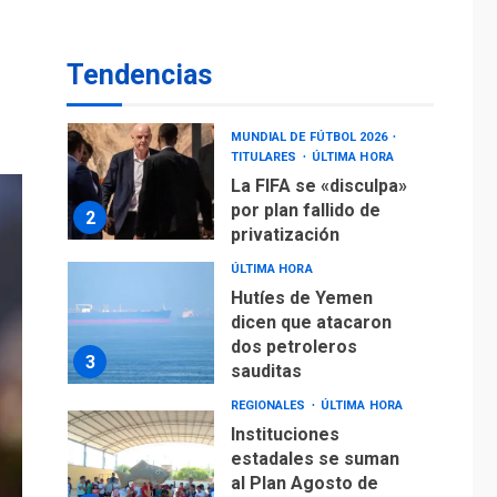
y descarga en
1
Aeropuerto de
Maiquetía
Tendencias
DEPORTES
MUNDIAL DE FÚTBOL 2026
TITULARES
ÚLTIMA HORA
La FIFA se «disculpa»
por plan fallido de
2
privatización
ÚLTIMA HORA
Hutíes de Yemen
dicen que atacaron
dos petroleros
3
sauditas
REGIONALES
ÚLTIMA HORA
Instituciones
estadales se suman
al Plan Agosto de
Escuelas Abiertas
4