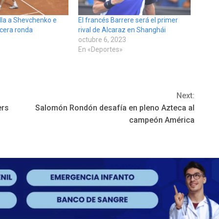
lla a Shevchenko e
El francés Barrere será el primer
rcera ronda
rival de Alcaraz en Shanghái
octubre 6, 2023
»
En «Deportes»
Next:
ers
Salomón Rondón desafía en pleno Azteca al
campeón América