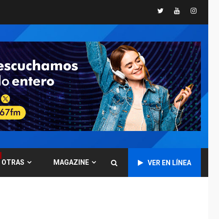
POLÍTICA
TITULARES
Twitter
Youtube
Instagr
ÚLTIMA HORA
CNP plantea incluir
Libertad de Expresión
en agenda de
6
negociación con
comisión de AN 2015
DESTACADOS
NACIONALES
ÚLTIMA HORA
Gobierno nacional y
regional nos
respaldaron desde el
primer momento tras
7
terremotos del 24J
asegura Gustavo
OTRAS
MAGAZINE
VER EN LÍNEA
Duque
NACIONALES
TITULARES
ÚLTIMA HORA
Reanudan
operaciones de carga