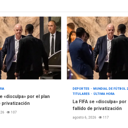
RIA
DEPORTES
MUNDIAL DE FÚTBOL 
TITULARES
ÚLTIMA HORA
e «disculpa» por el plan
La FIFA se «disculpa» por
e privatización
fallido de privatización
026
107
agosto 6, 2026
117