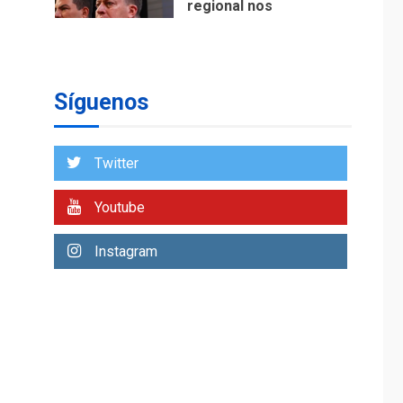
respaldaron desde el
primer momento tras
7
terremotos del 24J
asegura Gustavo
Duque
Síguenos
NACIONALES
TITULARES
ÚLTIMA HORA
Reanudan
Twitter
operaciones de carga
y descarga en
Youtube
1
Aeropuerto de
Maiquetía
Instagram
DEPORTES
MUNDIAL DE FÚTBOL 2026
TITULARES
ÚLTIMA HORA
La FIFA se «disculpa»
por plan fallido de
2
privatización
ÚLTIMA HORA