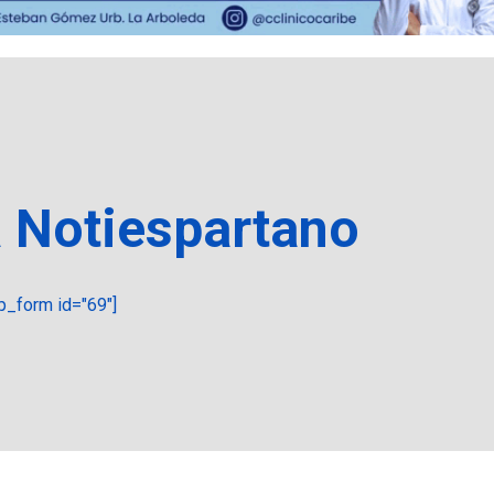
a Notiespartano
_form id="69"]