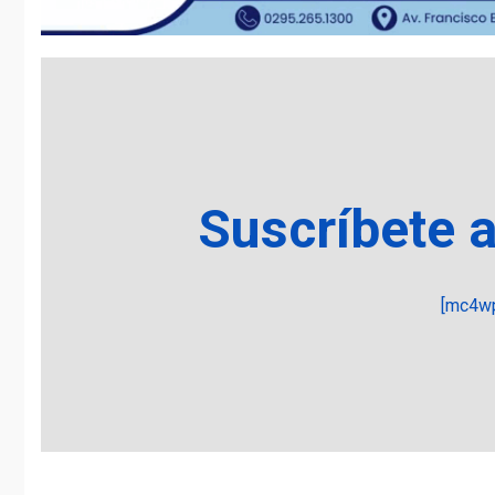
Suscríbete 
[mc4wp