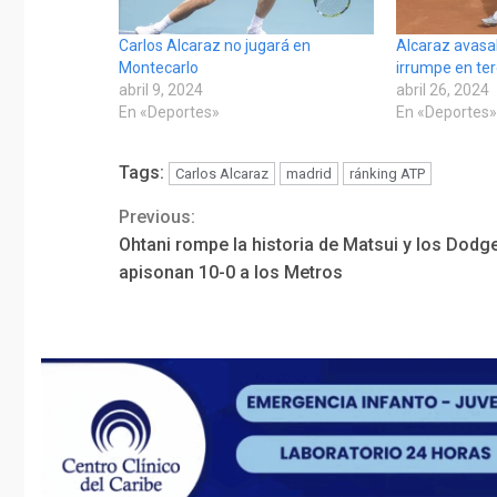
Carlos Alcaraz no jugará en
Alcaraz avasa
Montecarlo
irrumpe en te
abril 9, 2024
abril 26, 2024
En «Deportes»
En «Deportes
Tags:
Carlos Alcaraz
madrid
ránking ATP
Previous:
Continue
Ohtani rompe la historia de Matsui y los Dodg
Reading
apisonan 10-0 a los Metros