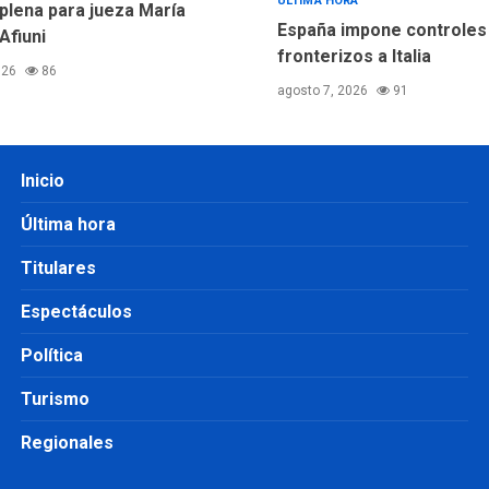
ÚLTIMA HORA
 plena para jueza María
España impone controles
Afiuni
fronterizos a Italia
026
86
agosto 7, 2026
91
Inicio
Última hora
Titulares
Espectáculos
Política
Turismo
Regionales