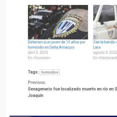
Detienen a un joven de 15 años por
Cae la banda 
homicidio en Delta Amacuro
Lara
abril 3, 2023
agosto 5, 202
En «Sucesos»
En «Destacad
Tags:
homicidios
Previous:
Continue
Sexagenario fue localizado muerto en río en 
Reading
Joaquín