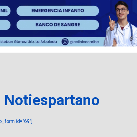
a Notiespartano
_form id="69"]