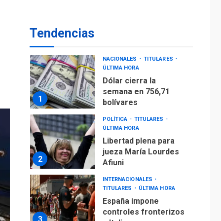
De la Espriella
asumirá Presidencia
Tendencias
en ceremonia atípica
7
fuera de Bogotá
NACIONALES
TITULARES
ÚLTIMA HORA
Dólar cierra la
semana en 756,71
1
bolívares
POLÍTICA
TITULARES
ÚLTIMA HORA
Libertad plena para
jueza María Lourdes
2
Afiuni
INTERNACIONALES
TITULARES
ÚLTIMA HORA
España impone
controles fronterizos
3