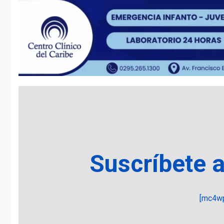
Suscríbete 
[mc4wp