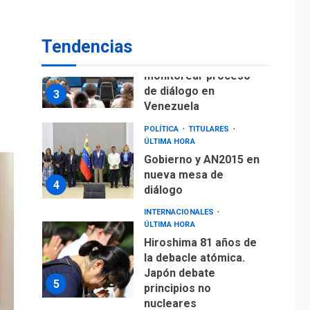
fuera de Bogotá
POLÍTICA
TITULARES
Tendencias
ÚLTIMA HORA
ONGs piden a CIDH
monitorear proceso
de diálogo en
3
Venezuela
POLÍTICA
TITULARES
ÚLTIMA HORA
Gobierno y AN2015 en
nueva mesa de
4
diálogo
INTERNACIONALES
ÚLTIMA HORA
Hiroshima 81 años de
la debacle atómica.
Japón debate
5
principios no
nucleares