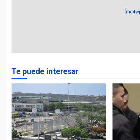
[mc4wp
Te puede interesar