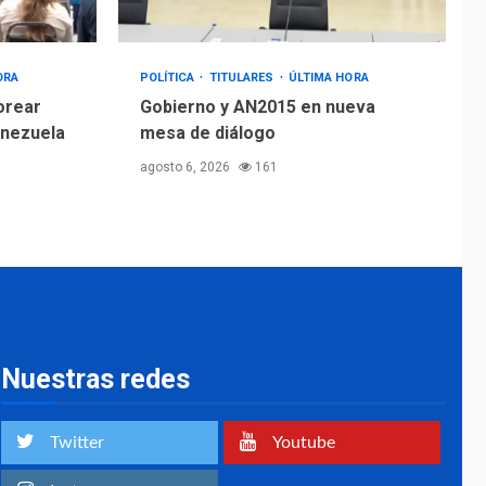
ORA
POLÍTICA
TITULARES
ÚLTIMA HORA
orear
Gobierno y AN2015 en nueva
enezuela
mesa de diálogo
agosto 6, 2026
161
Nuestras redes
Twitter
Youtube