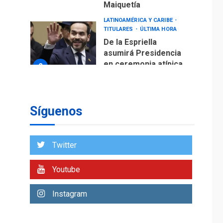
Maiquetía
LATINOAMÉRICA Y CARIBE
TITULARES
ÚLTIMA HORA
De la Espriella
asumirá Presidencia
en ceremonia atípica
2
fuera de Bogotá
POLÍTICA
TITULARES
ÚLTIMA HORA
Síguenos
ONGs piden a CIDH
monitorear proceso
de diálogo en
3
Twitter
Venezuela
POLÍTICA
TITULARES
Youtube
ÚLTIMA HORA
Gobierno y AN2015 en
Instagram
nueva mesa de
4
diálogo
INTERNACIONALES