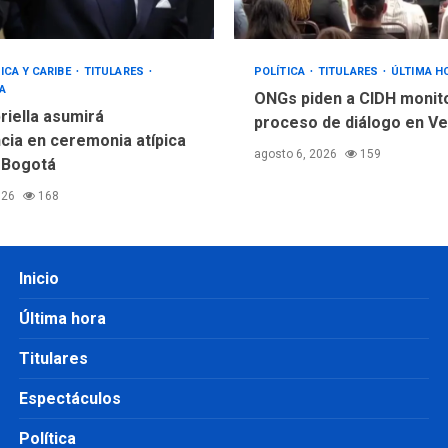
ICA Y CARIBE
TITULARES
POLÍTICA
TITULARES
ÚLTIMA H
A
ONGs piden a CIDH monit
riella asumirá
proceso de diálogo en V
cia en ceremonia atípica
agosto 6, 2026
159
 Bogotá
026
168
Inicio
Última hora
Titulares
Espectáculos
Política