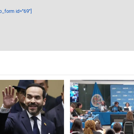
_form id="69"]