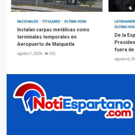
NACIONALES
TITULARES
ÚLTIMA HORA
LATINOAMÉR
ÚLTIMA HOR
Instalan carpas metálicas como
De la Esp
terminales temporales en
Presiden
Aeropuerto de Maiquetía
fuera de
agosto 7, 2026
152
agosto 6, 2