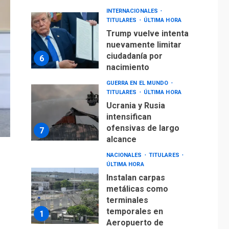
INTERNACIONALES
TITULARES
ÚLTIMA HORA
Trump vuelve intenta
nuevamente limitar
ciudadanía por
6
nacimiento
GUERRA EN EL MUNDO
TITULARES
ÚLTIMA HORA
Ucrania y Rusia
intensifican
ofensivas de largo
7
alcance
NACIONALES
TITULARES
ÚLTIMA HORA
Instalan carpas
metálicas como
terminales
temporales en
1
Aeropuerto de