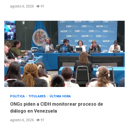
5
ciudadanía por nacimiento
agosto 6, 2026
91
POLÍTICA
TITULARES
ÚLTIMA HORA
ONGs piden a CIDH monitorear proceso de
diálogo en Venezuela
agosto 6, 2026
91