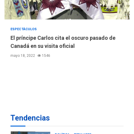
nuevamente limitar
5
ciudadanía por nacimiento
GUERRA EN EL MUNDO
TITULARES
ESPECTÁCULOS
ÚLTIMA HORA
Ucrania y Rusia intensifican
El príncipe Carlos cita el oscuro pasado de
ofensivas de largo alcance
Canadá en su visita oficial
6
mayo 18, 2022
1546
LATINOAMÉRICA Y CARIBE
TITULARES
ÚLTIMA HORA
EEUU sanciona a ocho
militares y cinco entidades
7
cubanas
LATINOAMÉRICA Y CARIBE
TITULARES
ÚLTIMA HORA
De la Espriella asumirá
Tendencias
Presidencia en ceremonia
1
atípica fuera de Bogotá