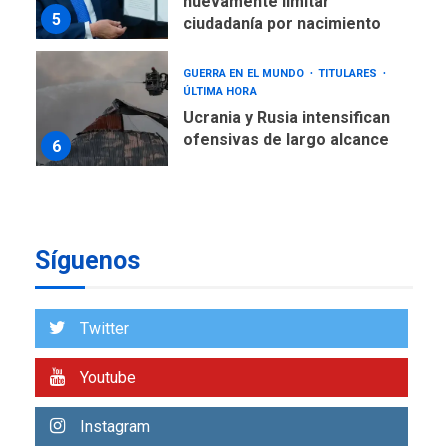
nuevamente limitar
5
ciudadanía por nacimiento
GUERRA EN EL MUNDO
TITULARES
ÚLTIMA HORA
Ucrania y Rusia intensifican
ofensivas de largo alcance
6
LATINOAMÉRICA Y CARIBE
TITULARES
ÚLTIMA HORA
EEUU sanciona a ocho
Síguenos
militares y cinco entidades
7
cubanas
LATINOAMÉRICA Y CARIBE
Twitter
TITULARES
ÚLTIMA HORA
De la Espriella asumirá
Youtube
Presidencia en ceremonia
1
atípica fuera de Bogotá
Instagram
POLÍTICA
TITULARES