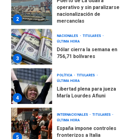
Puerto de La Guaira
operativo y sin paralizarse
nacionalización de
2
mercancías
NACIONALES
TITULARES
ÚLTIMA HORA
Dólar cierra la semana en
756,71 bolívares
3
POLÍTICA
TITULARES
ÚLTIMA HORA
Libertad plena para jueza
María Lourdes Afiuni
4
INTERNACIONALES
TITULARES
ÚLTIMA HORA
España impone controles
fronterizos a Italia
5