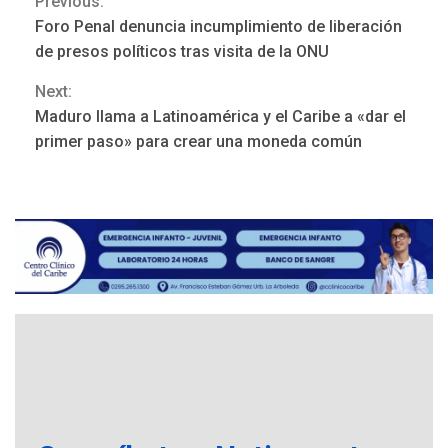
Previous:
Continue
Foro Penal denuncia incumplimiento de liberación
Reading
de presos políticos tras visita de la ONU
Next:
Maduro llama a Latinoamérica y el Caribe a «dar el
NACIONALES
TITULARES
primer paso» para crear una moneda común
ÚLTIMA HORA
Dólar cierra la semana en
756,71 bolívares
3
POLÍTICA
TITULARES
ÚLTIMA HORA
Libertad plena para jueza
María Lourdes Afiuni
4
INTERNACIONALES
TITULARES
ÚLTIMA HORA
España impone controles
fronterizos a Italia