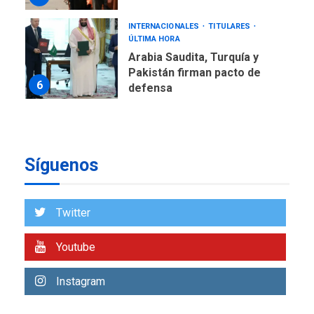
INTERNACIONALES
TITULARES
ÚLTIMA HORA
Arabia Saudita, Turquía y
Pakistán firman pacto de
6
defensa
LATINOAMÉRICA Y CARIBE
TITULARES
ÚLTIMA HORA
De la Espriella jura como
Síguenos
nuevo presidente de
7
Colombia
ECONOMÍA
TITULARES
Twitter
ÚLTIMA HORA
Venezuela requiere
Youtube
US$183.000 millones para
1
alcanzar 3 millones de bdp
Instagram
ECONOMÍA
ÚLTIMA HORA
Puerto de La Guaira