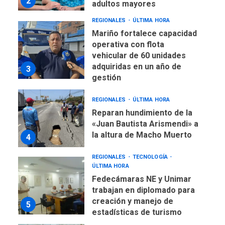
REGIONALES
ÚLTIMA HORA
Mariño fortalece capacidad
operativa con flota
vehicular de 60 unidades
adquiridas en un año de
3
gestión
REGIONALES
ÚLTIMA HORA
Reparan hundimiento de la
«Juan Bautista Arismendi» a
la altura de Macho Muerto
4
REGIONALES
TECNOLOGÍA
ÚLTIMA HORA
Fedecámaras NE y Unimar
trabajan en diplomado para
creación y manejo de
5
estadísticas de turismo
REGIONALES
ÚLTIMA HORA
Plan de contingencia hídrica