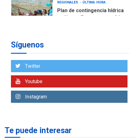
en Nueva Esparta consolida
avances en territorio
6
insular
ECONOMÍA
TITULARES
ÚLTIMA HORA
Síguenos
Venezuela requiere
US$183.000 millones para
7
alcanzar 3 millones de bdp
Twitter
REGIONALES
ÚLTIMA HORA
Youtube
Libro de Guadalupe Burelli
eleva sus velas en
Margarita
Instagram
1
REGIONALES
ÚLTIMA HORA
Margarita será sede de
Programa “Cuidadores 360”
Te puede interesar
para aprender a atender
2
adultos mayores