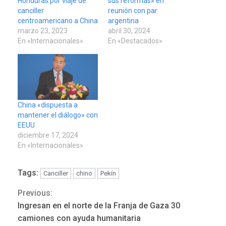
Honduras por viaje de
sus reformas» en
canciller
reunión con par
centroamericano a China
argentina
marzo 23, 2023
abril 30, 2024
En «Internacionales»
En «Destacados»
China «dispuesta a
mantener el diálogo» con
EEUU
diciembre 17, 2024
En «Internacionales»
Tags:
Canciller
chino
Pekín
Previous:
Continue
Ingresan en el norte de la Franja de Gaza 30
Reading
REGIONALES
ÚLTIMA HORA
camiones con ayuda humanitaria