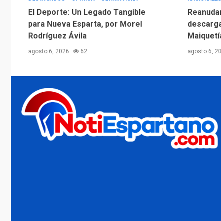
El Deporte: Un Legado Tangible
Reanudan
para Nueva Esparta, por Morel
descarga
Rodríguez Ávila
Maiquetí
agosto 6, 2026
62
agosto 6, 2