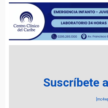
Suscríbete 
[mc4wp