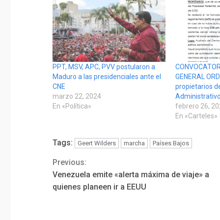
PPT, MSV, APC, PVV postularon a
CONVOCATOR
Maduro a las presidenciales ante el
GENERAL ORDI
CNE
propietarios 
marzo 22, 2024
Administrativ
En «Política»
febrero 26, 2
En «Carteles»
Tags:
Geert Wilders
marcha
Países Bajos
Previous:
Continue
Venezuela emite «alerta máxima de viaje» a
Reading
quienes planeen ir a EEUU