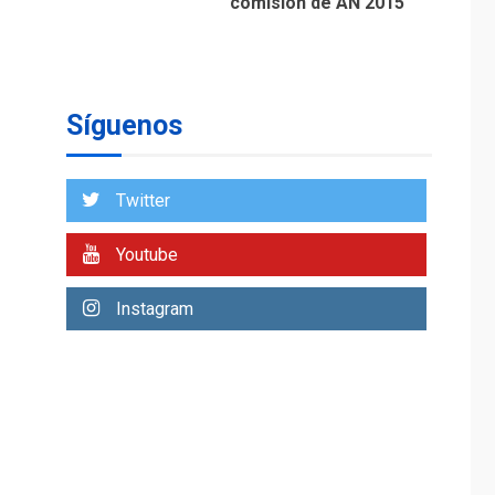
comisión de AN 2015
DESTACADOS
OPINIÓN
ÚLTIMA HORA
El Deporte: Un
Legado Tangible para
Síguenos
Nueva Esparta, por
1
Morel Rodríguez
Ávila
Twitter
NACIONALES
TITULARES
ÚLTIMA HORA
Youtube
Reanudan
operaciones de carga
Instagram
y descarga en
2
Aeropuerto de
Maiquetía
DEPORTES
MUNDIAL DE FÚTBOL 2026
TITULARES
ÚLTIMA HORA
La FIFA se «disculpa»
por plan fallido de