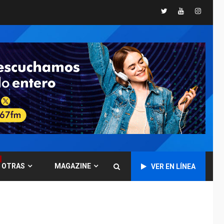
ÚLTIMA HORA
Twitter
Youtube
Instagr
Concejo Municipal de
Mariño respalda a
Cámara de Comercio
6
para reforma de Ley
de Puerto Libre
POLÍTICA
TITULARES
ÚLTIMA HORA
CNP plantea incluir
Libertad de Expresión
en agenda de
7
negociación con
comisión de AN 2015
DESTACADOS
OPINIÓN
OTRAS
MAGAZINE
VER EN LÍNEA
ÚLTIMA HORA
El Deporte: Un
Legado Tangible para
Nueva Esparta, por
1
Morel Rodríguez