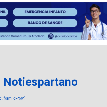
a Notiespartano
_form id="69"]