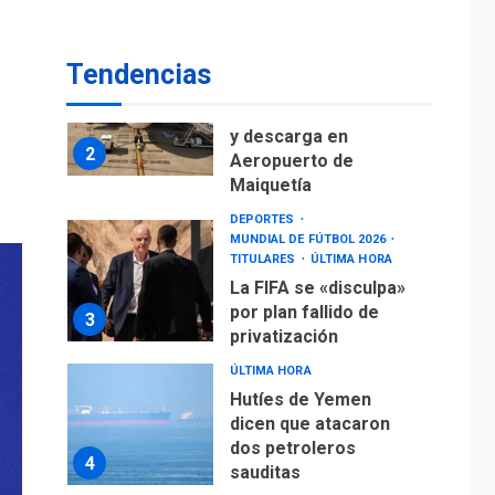
Ávila
NACIONALES
TITULARES
ÚLTIMA HORA
Tendencias
Reanudan
operaciones de carga
y descarga en
2
Aeropuerto de
Maiquetía
DEPORTES
MUNDIAL DE FÚTBOL 2026
TITULARES
ÚLTIMA HORA
La FIFA se «disculpa»
por plan fallido de
3
privatización
ÚLTIMA HORA
Hutíes de Yemen
dicen que atacaron
dos petroleros
4
sauditas