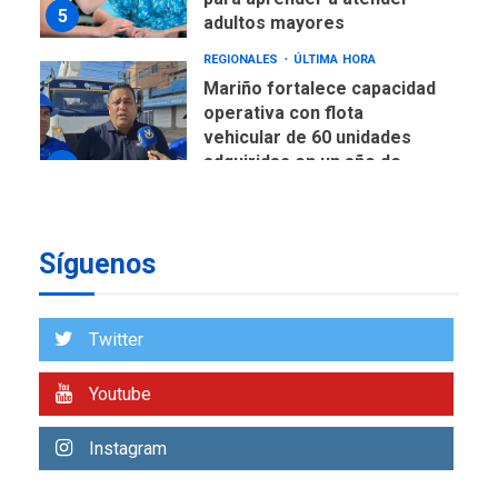
Mariño fortalece capacidad
operativa con flota
vehicular de 60 unidades
adquiridas en un año de
6
gestión
REGIONALES
ÚLTIMA HORA
Reparan hundimiento de la
«Juan Bautista Arismendi» a
la altura de Macho Muerto
7
Síguenos
REGIONALES
ÚLTIMA HORA
Alcaldía de Mariño climatiza
Twitter
Núcleo del Sistema de
Orquestas Porlamar
1
Youtube
POLÍTICA
TITULARES
Instagram
ÚLTIMA HORA
Presidenta Encargada