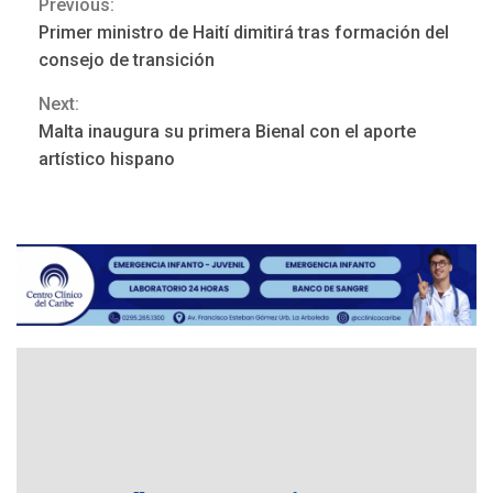
Previous:
Continue
Primer ministro de Haití dimitirá tras formación del
Reading
LATINOAMÉRICA Y CARIBE
consejo de transición
TITULARES
ÚLTIMA HORA
Atentado con drones
Next:
explosivos deja un policía
Malta inaugura su primera Bienal con el aporte
3
muerto
artístico hispano
REGIONALES
ÚLTIMA HORA
Libro de Guadalupe Burelli
eleva sus velas en
Margarita
4
REGIONALES
ÚLTIMA HORA
Margarita será sede de
Programa “Cuidadores 360”
para aprender a atender
5
adultos mayores
REGIONALES
ÚLTIMA HORA