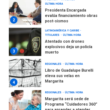
2
post-sismos
LATINOAMÉRICA Y CARIBE
TITULARES
ÚLTIMA HORA
Atentado con drones
explosivos deja un policía
3
muerto
REGIONALES
ÚLTIMA HORA
Libro de Guadalupe Burelli
eleva sus velas en
Margarita
4
REGIONALES
ÚLTIMA HORA
Margarita será sede de
Programa “Cuidadores 360”
para aprender a atender
5
adultos mayores
REGIONALES
ÚLTIMA HORA