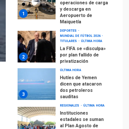
La FIFA se «disculpa»
por plan fallido de
2
privatización
ÚLTIMA HORA
Hutíes de Yemen
dicen que atacaron
dos petroleros
3
sauditas
REGIONALES
ÚLTIMA HORA
Instituciones
estadales se suman
al Plan Agosto de
Escuelas Abiertas
4
2026
REGIONALES
TITULARES
ÚLTIMA HORA
Concejo Municipal de
Mariño respalda a
Cámara de Comercio