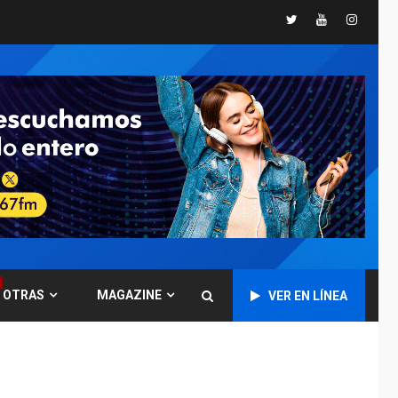
Twitter
Youtube
Instagr
Instituciones
estadales se suman
al Plan Agosto de
Escuelas Abiertas
4
2026
REGIONALES
TITULARES
ÚLTIMA HORA
Concejo Municipal de
Mariño respalda a
Cámara de Comercio
5
para reforma de Ley
de Puerto Libre
POLÍTICA
TITULARES
ÚLTIMA HORA
OTRAS
MAGAZINE
VER EN LÍNEA
CNP plantea incluir
Libertad de Expresión
en agenda de
6
negociación con
comisión de AN 2015