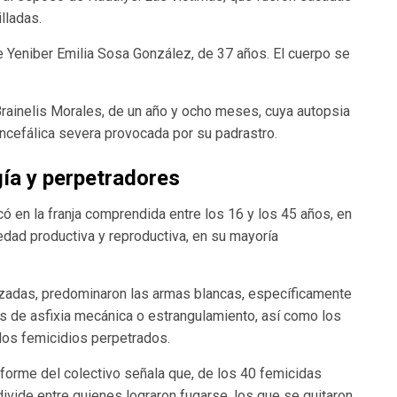
lladas.
e Yeniber Emilia Sosa González, de 37 años. El cuerpo se
e Brainelis Morales, de un año y ocho meses, cuya autopsia
encefálica severa provocada por su padrastro.
ogía y perpetradores
ó en la franja comprendida entre los 16 y los 45 años, en
edad productiva y reproductiva, en su mayoría
lizadas, predominaron las armas blancas, específicamente
s de asfixia mecánica o estrangulamiento, así como los
 los femicidios perpetrados.
informe del colectivo señala que, de los 40 femicidas
e divide entre quienes lograron fugarse, los que se quitaron