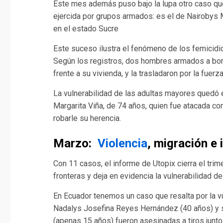
Este mes además puso bajo la lupa otro caso que 
ejercida por grupos armados: es el de Nairobys M
en el estado Sucre
Este suceso ilustra el fenómeno de los femicidi
Según los registros, dos hombres armados a bord
frente a su vivienda, y la trasladaron por la fuerz
La vulnerabilidad de las adultas mayores quedó 
Margarita Viña, de 74 años, quien fue atacada c
robarle su herencia.
Marzo:
Violencia
, migración e 
Con 11 casos, el informe de Utopix cierra el tri
fronteras y deja en evidencia la vulnerabilidad de
En Ecuador tenemos un caso que resalta por la vu
Nadalys Josefina Reyes Hernández (40 años) y 
(apenas 15 años) fueron asesinadas a tiros junt