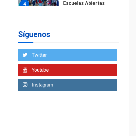
5
para reforma de Ley
de Puerto Libre
Síguenos
Twitter
Youtube
Instagram