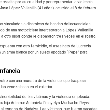
resalta por su crueldad y por representar la violencia
aría López Vallenilla (41 años), ocurrido el 8 de febrero
os vinculados a dinámicas de bandas delincuenciales.
o de una motocicleta interceptaron a López Vallenilla
a a otro lugar donde le dispararon tres veces en el rostro.
expuesta con otro femicidio, el asesinato de Lucrecia
on un arma blanca por un sujeto apodado “Pepe” para
infancia
mestre con una muestra de la violencia que traspasa
 las venezolanas en el exterior.
lnerabilidad de las víctimas y la violencia empleada.
su hija Adismar Antonieta Franyelys Muchacho Reyes
o al esposo de Nadalys. Las víctimas, que fueron sacadas