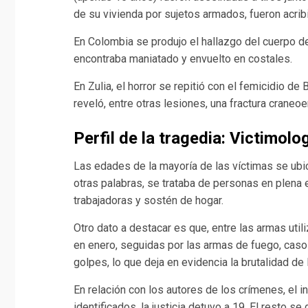
de su vivienda por sujetos armados, fueron acribi
En Colombia se produjo el hallazgo del cuerpo d
encontraba maniatado y envuelto en costales.
En Zulia, el horror se repitió con el femicidio d
reveló, entre otras lesiones, una fractura craneo
Perfil de la tragedia: Victimol
Las edades de la mayoría de las víctimas se ubic
otras palabras, se trataba de personas en plena 
trabajadoras y sostén de hogar.
Otro dato a destacar es que, entre las armas uti
en enero, seguidas por las armas de fuego, caso
golpes, lo que deja en evidencia la brutalidad de
En relación con los autores de los crímenes, el 
identificados, la justicia detuvo a 19. El resto s