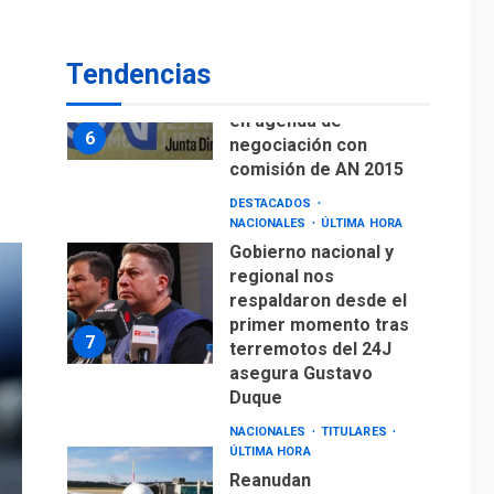
DESTACADOS
NACIONALES
ÚLTIMA HORA
Tendencias
Gobierno nacional y
regional nos
respaldaron desde el
primer momento tras
7
terremotos del 24J
asegura Gustavo
Duque
NACIONALES
TITULARES
ÚLTIMA HORA
Reanudan
operaciones de carga
y descarga en
1
Aeropuerto de
Maiquetía
DEPORTES
MUNDIAL DE FÚTBOL 2026
TITULARES
ÚLTIMA HORA