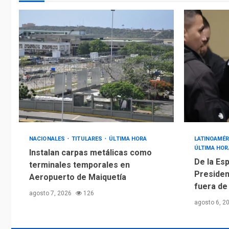
NACIONALES
TITULARES
ÚLTIMA HORA
LATINOAMÉR
ÚLTIMA HOR
Instalan carpas metálicas como
De la Esp
terminales temporales en
Presiden
Aeropuerto de Maiquetía
fuera de
agosto 7, 2026
126
agosto 6, 2