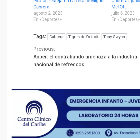
Piratas festejaron carrera de Miguel
Cabrera igual
Cabrera
Mel Ott
agosto 2, 2023
julio 6, 2023
En «Deportes»
En «Deportes
Tags:
Cabrera
Tigres de Detroit
Tony Gwynn
Previous:
Continue
Anber: el contrabando amenaza a la industria
Reading
nacional de refrescos