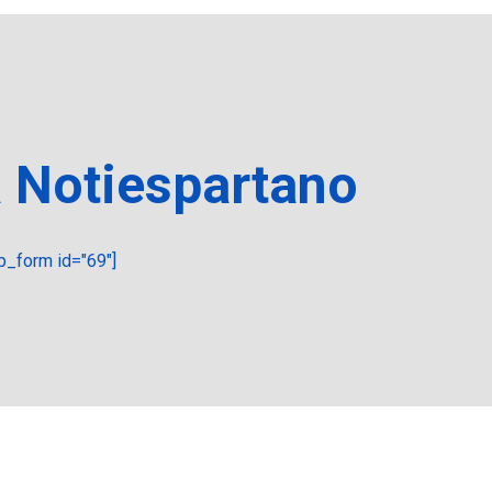
a Notiespartano
_form id="69"]