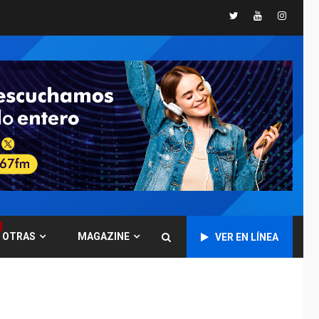
Twitter
Youtube
Instagr
GUERRA EN EL MUNDO
TITULARES
ÚLTIMA HORA
Ucrania y Rusia
intensifican
ofensivas de largo
7
alcance
NACIONALES
TITULARES
ÚLTIMA HORA
Instalan carpas
metálicas como
terminales
temporales en
1
Aeropuerto de
Maiquetía
OTRAS
MAGAZINE
VER EN LÍNEA
LATINOAMÉRICA Y CARIBE
TITULARES
ÚLTIMA HORA
De la Espriella
asumirá Presidencia
en ceremonia atípica
2