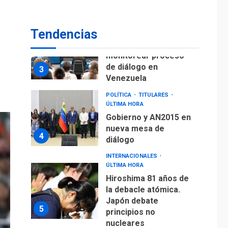
fuera de Bogotá
POLÍTICA
TITULARES
Tendencias
ÚLTIMA HORA
ONGs piden a CIDH
monitorear proceso
de diálogo en
3
Venezuela
POLÍTICA
TITULARES
ÚLTIMA HORA
Gobierno y AN2015 en
nueva mesa de
4
diálogo
INTERNACIONALES
ÚLTIMA HORA
Hiroshima 81 años de
la debacle atómica.
Japón debate
5
principios no
nucleares