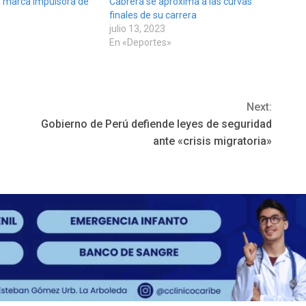
ó marca impulsora de
Cabrera se aproxima a las curvas
finales de su carrera
julio 13, 2023
»
En «Deportes»
Next:
Gobierno de Perú defiende leyes de seguridad
ante «crisis migratoria»