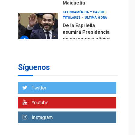
Maiquetía
LATINOAMÉRICA Y CARIBE
TITULARES
ÚLTIMA HORA
De la Espriella
asumirá Presidencia
en ceremonia atípica
2
fuera de Bogotá
POLÍTICA
TITULARES
ÚLTIMA HORA
Síguenos
ONGs piden a CIDH
monitorear proceso
de diálogo en
3
Twitter
Venezuela
POLÍTICA
TITULARES
Youtube
ÚLTIMA HORA
Gobierno y AN2015 en
Instagram
nueva mesa de
4
diálogo
INTERNACIONALES