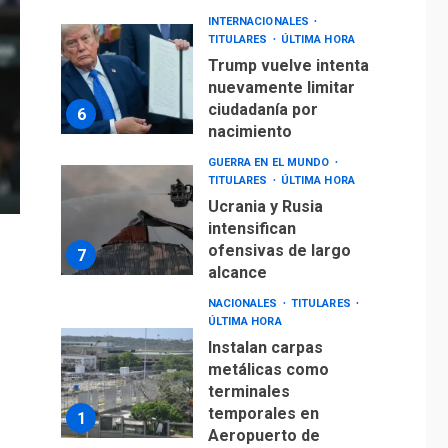
INTERNACIONALES
TITULARES
ÚLTIMA HORA
Trump vuelve intenta
nuevamente limitar
ciudadanía por
6
nacimiento
GUERRA EN EL MUNDO
TITULARES
ÚLTIMA HORA
Ucrania y Rusia
intensifican
ofensivas de largo
7
alcance
NACIONALES
TITULARES
ÚLTIMA HORA
Instalan carpas
metálicas como
terminales
temporales en
1
Aeropuerto de