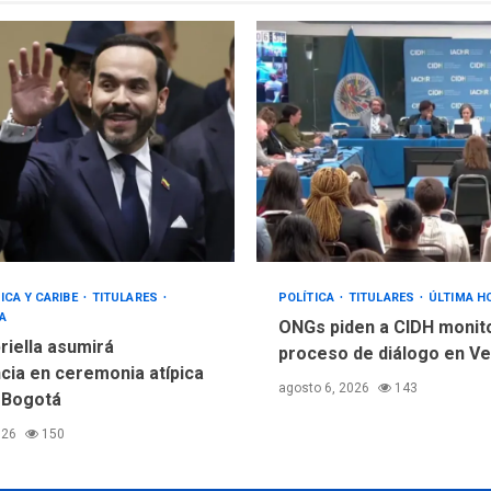
ICA Y CARIBE
TITULARES
POLÍTICA
TITULARES
ÚLTIMA H
A
ONGs piden a CIDH monit
riella asumirá
proceso de diálogo en V
cia en ceremonia atípica
agosto 6, 2026
143
 Bogotá
026
150