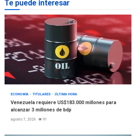
2
Te puede interesar
mercancías
NACIONALES
TITULARES
ÚLTIMA HORA
Dólar cierra la semana en
756,71 bolívares
3
POLÍTICA
TITULARES
ÚLTIMA HORA
Libertad plena para jueza
María Lourdes Afiuni
4
ECONOMÍA
TITULARES
ÚLTIMA HORA
INTERNACIONALES
TITULARES
ÚLTIMA HORA
Venezuela requiere US$183.000 millones para
España impone controles
alcanzar 3 millones de bdp
fronterizos a Italia
5
agosto 7, 2026
91