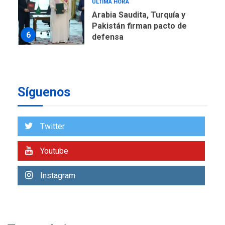
ÚLTIMA HORA
Arabia Saudita, Turquía y
Pakistán firman pacto de
6
defensa
LATINOAMÉRICA Y CARIBE
TITULARES
ÚLTIMA HORA
De la Espriella jura como
Síguenos
nuevo presidente de
7
Colombia
ECONOMÍA
TITULARES
Twitter
ÚLTIMA HORA
Venezuela requiere
Youtube
US$183.000 millones para
1
alcanzar 3 millones de bdp
Instagram
ECONOMÍA
ÚLTIMA HORA
Puerto de La Guaira
operativo y sin paralizarse
nacionalización de