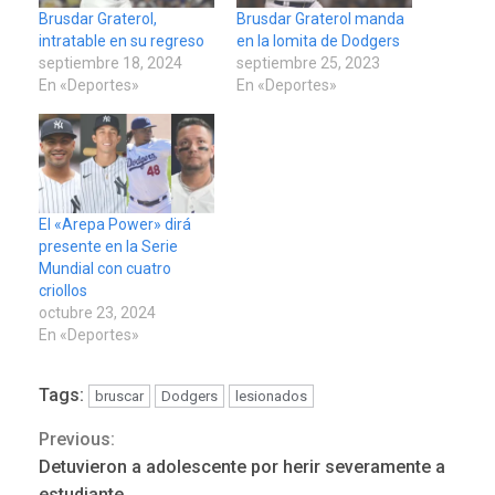
Brusdar Graterol,
Brusdar Graterol manda
intratable en su regreso
en la lomita de Dodgers
septiembre 18, 2024
septiembre 25, 2023
En «Deportes»
En «Deportes»
El «Arepa Power» dirá
presente en la Serie
Mundial con cuatro
criollos
octubre 23, 2024
En «Deportes»
Tags:
bruscar
Dodgers
lesionados
Previous:
Continue
Detuvieron a adolescente por herir severamente a
estudiante