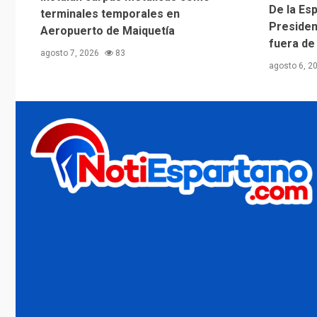
De la Esp
terminales temporales en
Presiden
Aeropuerto de Maiquetía
fuera de
agosto 7, 2026
83
agosto 6, 2