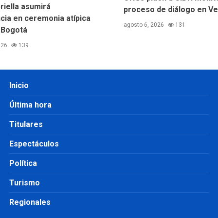
riella asumirá
proceso de diálogo en V
cia en ceremonia atípica
agosto 6, 2026
131
 Bogotá
026
139
Inicio
Última hora
Titulares
Espectáculos
Política
Turismo
Regionales