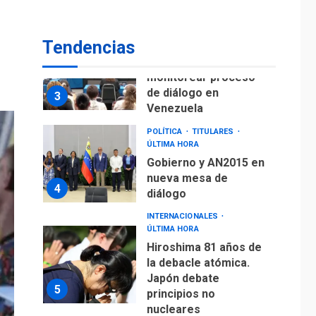
fuera de Bogotá
POLÍTICA
TITULARES
Tendencias
ÚLTIMA HORA
ONGs piden a CIDH
monitorear proceso
de diálogo en
3
Venezuela
POLÍTICA
TITULARES
ÚLTIMA HORA
Gobierno y AN2015 en
nueva mesa de
4
diálogo
INTERNACIONALES
ÚLTIMA HORA
Hiroshima 81 años de
la debacle atómica.
Japón debate
5
principios no
nucleares