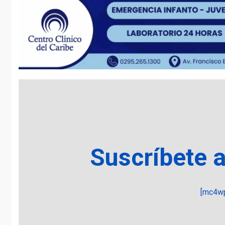
Suscríbete 
[mc4wp