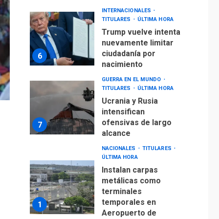
INTERNACIONALES
TITULARES
ÚLTIMA HORA
Trump vuelve intenta
nuevamente limitar
ciudadanía por
6
nacimiento
GUERRA EN EL MUNDO
TITULARES
ÚLTIMA HORA
Ucrania y Rusia
intensifican
ofensivas de largo
7
alcance
NACIONALES
TITULARES
ÚLTIMA HORA
Instalan carpas
metálicas como
terminales
temporales en
1
Aeropuerto de