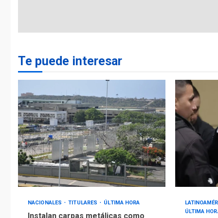
Te puede interesar
NACIONALES
TITULARES
ÚLTIMA HORA
LATINOAMÉR
ÚLTIMA HOR
Instalan carpas metálicas como