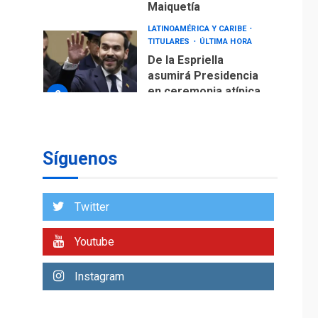
Maiquetía
LATINOAMÉRICA Y CARIBE
TITULARES
ÚLTIMA HORA
De la Espriella
asumirá Presidencia
en ceremonia atípica
2
fuera de Bogotá
POLÍTICA
TITULARES
ÚLTIMA HORA
Síguenos
ONGs piden a CIDH
monitorear proceso
de diálogo en
3
Twitter
Venezuela
POLÍTICA
TITULARES
Youtube
ÚLTIMA HORA
Gobierno y AN2015 en
Instagram
nueva mesa de
4
diálogo
INTERNACIONALES