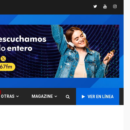
Twitter
Youtube
Instagr
GUERRA EN EL MUNDO
TITULARES
ÚLTIMA HORA
Ucrania y Rusia
intensifican
ofensivas de largo
7
alcance
NACIONALES
TITULARES
ÚLTIMA HORA
Instalan carpas
metálicas como
terminales
temporales en
1
Aeropuerto de
Maiquetía
OTRAS
MAGAZINE
VER EN LÍNEA
LATINOAMÉRICA Y CARIBE
TITULARES
ÚLTIMA HORA
De la Espriella
asumirá Presidencia
en ceremonia atípica
2