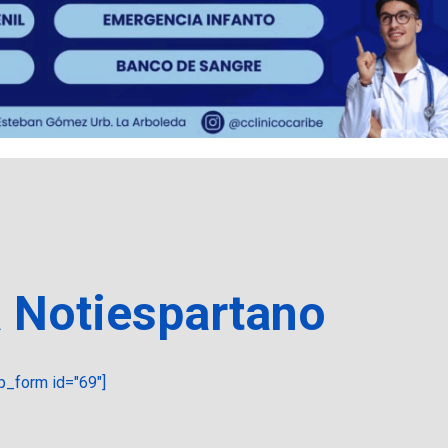
a Notiespartano
_form id="69"]