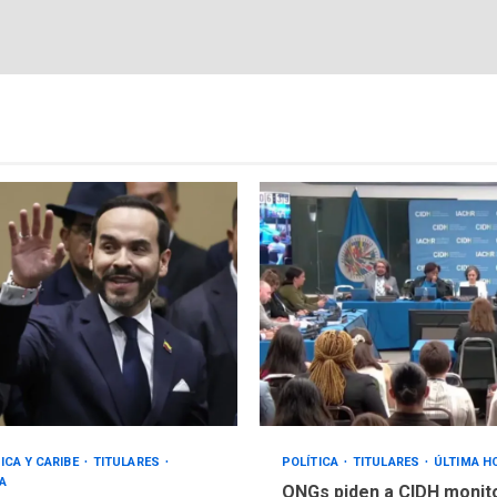
ICA Y CARIBE
TITULARES
POLÍTICA
TITULARES
ÚLTIMA H
A
ONGs piden a CIDH monit