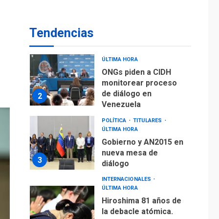
fuera de Bogotá
POLÍTICA
TITULARES
ÚLTIMA HORA
Tendencias
ONGs piden a CIDH
monitorear proceso
de diálogo en
2
Venezuela
POLÍTICA
TITULARES
ÚLTIMA HORA
Gobierno y AN2015 en
nueva mesa de
3
diálogo
INTERNACIONALES
ÚLTIMA HORA
Hiroshima 81 años de
la debacle atómica.
Japón debate
4
principios no
nucleares