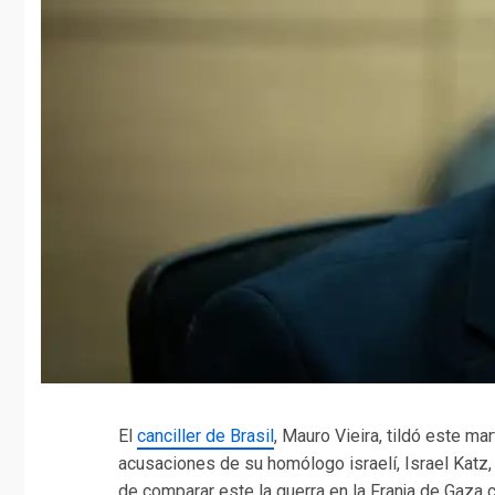
El
canciller de Brasil
, Mauro Vieira, tildó este m
acusaciones de su homólogo israelí, Israel Katz,
de comparar este la guerra en la Franja de Gaza 