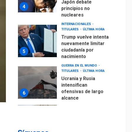
INTERNACIONALES
TITULARES
ÚLTIMA HORA
Trump vuelve intenta
nuevamente limitar
ciudadanía por
5
nacimiento
GUERRA EN EL MUNDO
TITULARES
ÚLTIMA HORA
Ucrania y Rusia
intensifican
ofensivas de largo
6
alcance
LATINOAMÉRICA Y CARIBE
TITULARES
ÚLTIMA HORA
EEUU sanciona a ocho
militares y cinco
7
entidades cubanas
LATINOAMÉRICA Y CARIBE
TITULARES
ÚLTIMA HORA