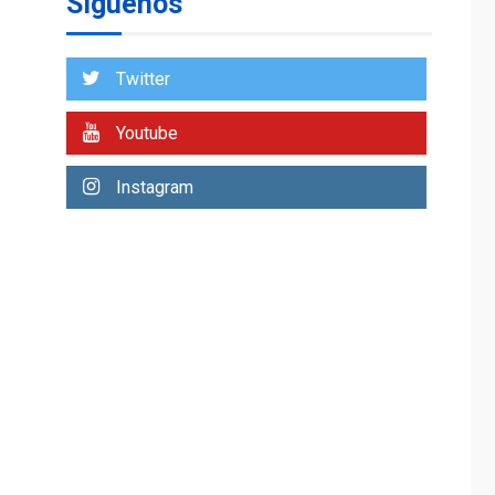
Síguenos
De la Espriella
asumirá Presidencia
en ceremonia atípica
1
Twitter
fuera de Bogotá
POLÍTICA
TITULARES
Youtube
ÚLTIMA HORA
ONGs piden a CIDH
Instagram
monitorear proceso
de diálogo en
2
Venezuela
POLÍTICA
TITULARES
ÚLTIMA HORA
Gobierno y AN2015 en
nueva mesa de
3
diálogo
INTERNACIONALES
ÚLTIMA HORA
Hiroshima 81 años de
la debacle atómica.