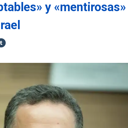
eptables» y «mentirosas»
rael