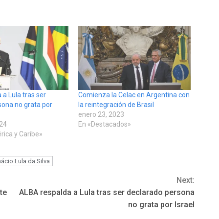
a Lula tras ser
Comienza la Celac en Argentina con
sona no grata por
la reintegración de Brasil
enero 23, 2023
024
En «Destacados»
rica y Caribe»
nácio Lula da Silva
Next:
te
ALBA respalda a Lula tras ser declarado persona
no grata por Israel