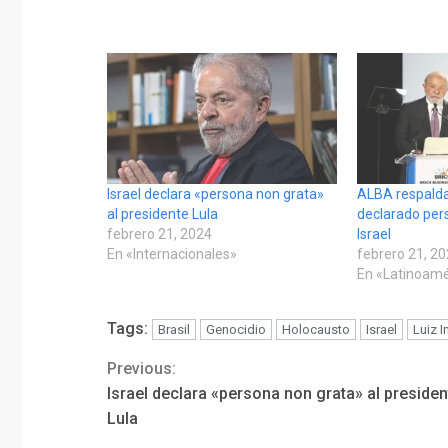
Israel declara «persona non grata»
ALBA respalda 
al presidente Lula
declarado per
febrero 21, 2024
Israel
En «Internacionales»
febrero 21, 2
En «Latinoamé
Tags:
Brasil
Genocidio
Holocausto
Israel
Luiz I
Previous:
Continue
Israel declara «persona non grata» al presiden
Reading
Lula