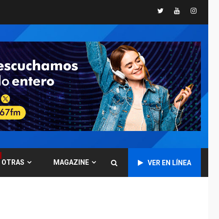
nuevamente limitar
ciudadanía por
Twitter
Youtube
Instagr
5
nacimiento
GUERRA EN EL MUNDO
TITULARES
ÚLTIMA HORA
Ucrania y Rusia
intensifican
ofensivas de largo
6
alcance
LATINOAMÉRICA Y CARIBE
TITULARES
ÚLTIMA HORA
EEUU sanciona a ocho
militares y cinco
7
entidades cubanas
OTRAS
MAGAZINE
VER EN LÍNEA
LATINOAMÉRICA Y CARIBE
TITULARES
ÚLTIMA HORA
De la Espriella
asumirá Presidencia
en ceremonia atípica
1