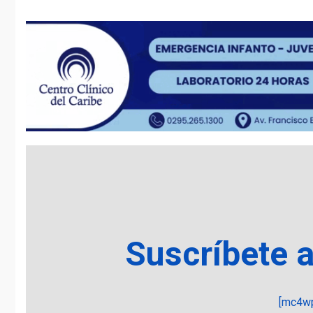
Suscríbete 
[mc4wp