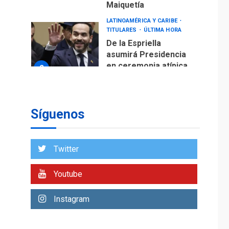
Maiquetía
LATINOAMÉRICA Y CARIBE
TITULARES
ÚLTIMA HORA
De la Espriella
asumirá Presidencia
en ceremonia atípica
2
fuera de Bogotá
POLÍTICA
TITULARES
ÚLTIMA HORA
Síguenos
ONGs piden a CIDH
monitorear proceso
de diálogo en
3
Twitter
Venezuela
POLÍTICA
TITULARES
Youtube
ÚLTIMA HORA
Gobierno y AN2015 en
Instagram
nueva mesa de
4
diálogo
INTERNACIONALES