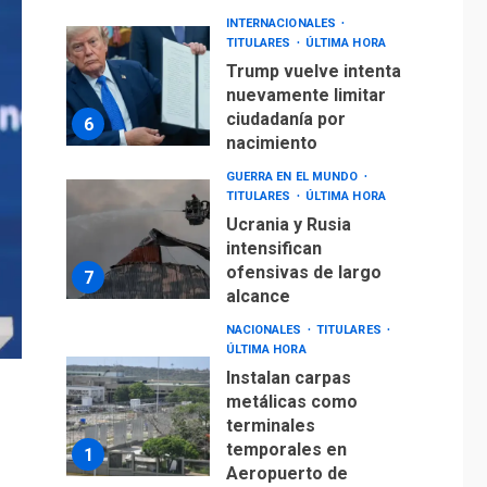
INTERNACIONALES
TITULARES
ÚLTIMA HORA
Trump vuelve intenta
nuevamente limitar
ciudadanía por
6
nacimiento
GUERRA EN EL MUNDO
TITULARES
ÚLTIMA HORA
Ucrania y Rusia
intensifican
ofensivas de largo
7
alcance
NACIONALES
TITULARES
ÚLTIMA HORA
Instalan carpas
metálicas como
terminales
temporales en
1
Aeropuerto de