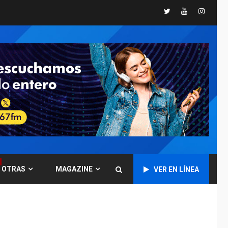
Twitter
Youtube
Instagr
GUERRA EN EL MUNDO
TITULARES
ÚLTIMA HORA
Ucrania y Rusia
intensifican
ofensivas de largo
7
alcance
NACIONALES
TITULARES
ÚLTIMA HORA
Instalan carpas
metálicas como
terminales
temporales en
1
Aeropuerto de
Maiquetía
OTRAS
MAGAZINE
VER EN LÍNEA
LATINOAMÉRICA Y CARIBE
TITULARES
ÚLTIMA HORA
De la Espriella
asumirá Presidencia
en ceremonia atípica
2