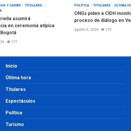
ICA Y CARIBE
TITULARES
POLÍTICA
TITULARES
ÚLTIMA H
A
ONGs piden a CIDH monit
riella asumirá
proceso de diálogo en V
cia en ceremonia atípica
agosto 6, 2026
170
 Bogotá
026
177
Inicio
Última hora
Titulares
Espectáculos
Política
Turismo