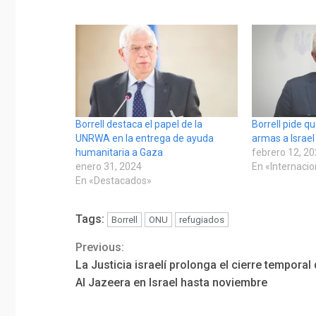
Borrell destaca el papel de la
Borrell pide q
UNRWA en la entrega de ayuda
armas a Israel
humanitaria a Gaza
febrero 12, 2
enero 31, 2024
En «Internaci
En «Destacados»
Tags:
Borrell
ONU
refugiados
Previous:
Continue
La Justicia israelí prolonga el cierre temporal
Reading
Al Jazeera en Israel hasta noviembre