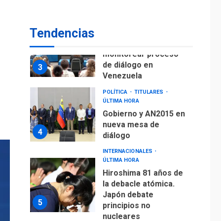
fuera de Bogotá
POLÍTICA
TITULARES
Tendencias
ÚLTIMA HORA
ONGs piden a CIDH
monitorear proceso
de diálogo en
3
Venezuela
POLÍTICA
TITULARES
ÚLTIMA HORA
Gobierno y AN2015 en
nueva mesa de
4
diálogo
INTERNACIONALES
ÚLTIMA HORA
Hiroshima 81 años de
la debacle atómica.
Japón debate
5
principios no
nucleares