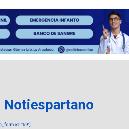
a Notiespartano
_form id="69"]