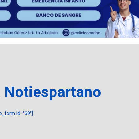
a Notiespartano
_form id="69"]