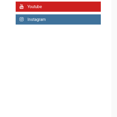
REGIONALES
ÚLTIMA HORA
Youtube
Plan de contingencia
hídrica en Nueva
Instagram
Esparta consolida
avances en territorio
6
insular
ECONOMÍA
TITULARES
ÚLTIMA HORA
Venezuela requiere
US$183.000 millones
para alcanzar 3
7
millones de bdp
REGIONALES
ÚLTIMA HORA
Libro de Guadalupe
Burelli eleva sus
velas en Margarita
1
REGIONALES
ÚLTIMA HORA