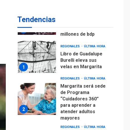
ECONOMÍA
TITULARES
ÚLTIMA HORA
Venezuela requiere
Tendencias
US$183.000 millones
para alcanzar 3
7
millones de bdp
REGIONALES
ÚLTIMA HORA
Libro de Guadalupe
Burelli eleva sus
velas en Margarita
1
REGIONALES
ÚLTIMA HORA
Margarita será sede
de Programa
“Cuidadores 360”
para aprender a
2
atender adultos
mayores
REGIONALES
ÚLTIMA HORA