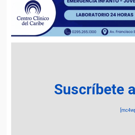
Suscríbete 
[mc4wp