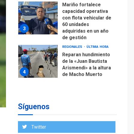
Mariño fortalece
capacidad operativa
con flota vehicular de
60 unidades
3
adquiridas en un año
de gestión
REGIONALES
ÚLTIMA HORA
Reparan hundimiento
de la «Juan Bautista
Arismendi» a la altura
4
de Macho Muerto
REGIONALES
TECNOLOGÍA
ÚLTIMA HORA
Fedecámaras NE y
Unimar trabajan en
Síguenos
diplomado para
creación y manejo de
5
estadísticas de
Twitter
turismo