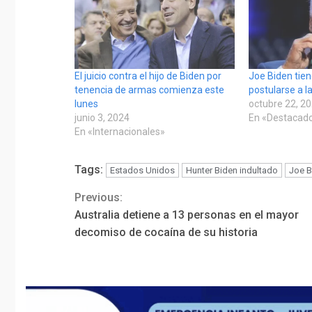
El juicio contra el hijo de Biden por
Joe Biden tien
tenencia de armas comienza este
postularse a l
lunes
octubre 22, 2
junio 3, 2024
En «Destacad
En «Internacionales»
Tags:
Estados Unidos
Hunter Biden indultado
Joe B
Previous:
Continue
Australia detiene a 13 personas en el mayor
Reading
decomiso de cocaína de su historia